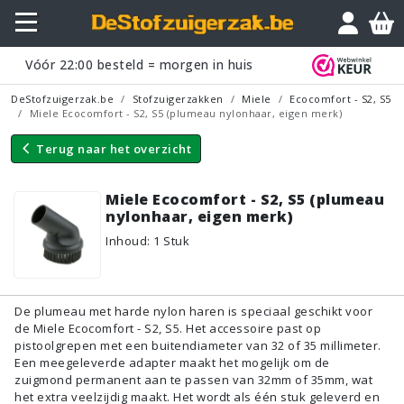
Vraagje?
Vóór
22:00
besteld = morgen in huis
DeStofzuigerzak.be
Stofzuigerzakken
Miele
Ecocomfort - S2, S5
Miele Ecocomfort - S2, S5 (plumeau nylonhaar, eigen merk)
Terug naar
het overzicht
Miele Ecocomfort - S2, S5 (plumeau
nylonhaar, eigen merk)
Inhoud
:
1
Stuk
De plumeau met harde nylon haren is speciaal geschikt voor
de Miele Ecocomfort - S2, S5. Het accessoire past op
pistoolgrepen met een buitendiameter van 32 of 35 millimeter.
Een meegeleverde adapter maakt het mogelijk om de
zuigmond permanent aan te passen van 32mm of 35mm, wat
het extra veelzijdig maakt. Het wordt als één stuk geleverd en