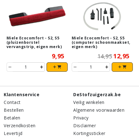
Miele Ecocomfort - S2, S5
Miele Ecocomfort - S2, S5
(pluizenborstel
(computer schoonmaakset,
vervangstrip, eigen merk)
eigen merk)
9,95
12,95
14,95
Klantenservice
DeStofzuigerzak.be
Contact
Veilig winkelen
Bestellen
Algemene voorwaarden
Betalen
Privacy
Verzendkosten
Disclaimer
Levertijd
Kortingssticker