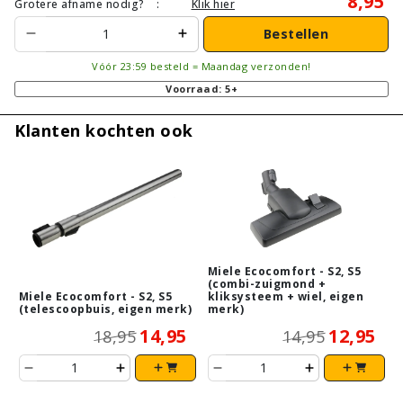
8,95
Grotere afname nodig?
:
Klik hier
Bestellen
Vóór 23:59 besteld = Maandag verzonden!
Voorraad: 5+
Klanten kochten ook
Miele Ecocomfort - S2, S5
(combi-zuigmond +
Miele Ecocomfort - S2, S5
kliksysteem + wiel, eigen
(telescoopbuis, eigen merk)
merk)
14,95
12,95
18,95
14,95