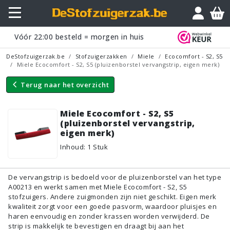
Vraagje?
Vóór
22:00
besteld = morgen in huis
DeStofzuigerzak.be
Stofzuigerzakken
Miele
Ecocomfort - S2, S5
Miele Ecocomfort - S2, S5 (pluizenborstel vervangstrip, eigen merk)
Terug naar
het overzicht
Miele Ecocomfort - S2, S5
(pluizenborstel vervangstrip,
eigen merk)
Inhoud
:
1
Stuk
De vervangstrip is bedoeld voor de pluizenborstel van het type
A00213 en werkt samen met Miele Ecocomfort - S2, S5
stofzuigers. Andere zuigmonden zijn niet geschikt. Eigen merk
kwaliteit zorgt voor een goede pasvorm, waardoor pluisjes en
haren eenvoudig en zonder krassen worden verwijderd. De
strip is makkelijk te bevestigen en draagt bij aan het