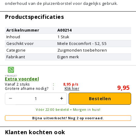
onderhoud van de pluizenborstel voor dagelijks gebruik.
Productspecificaties
Artikelnummer
A00214
Inhoud
1
Stuk
Geschikt voor
Miele
Ecocomfort - S2, S5
Categorie
Zuigmonden toebehoren
Fabrikant
Eigen merk
Vraagje?
Extra voordeel
Vanaf 2 stuks
:
8,95
p/s
9,95
Grotere afname nodig?
:
Klik hier
Bestellen
Vóór 22:00 besteld = Morgen in huis!
Bijna uitverkocht!
Nog 2 op voorraad.
Klanten kochten ook