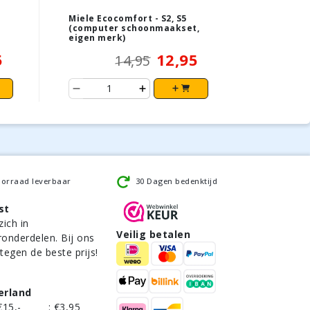
Miele Ecocomfort - S2, S5
(computer schoonmaakset,
eigen merk)
5
12,95
14,95
oorraad leverbaar
30 Dagen bedenktijd
st
zich in
Veilig betalen
ronderdelen. Bij ons
 tegen de beste prijs!
erland
€15,-
:
€3,95