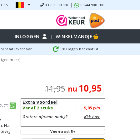
|
 €
15
03 / 80 80 186
06-44 900 600
INLOGGEN
|
WINKELMANDJE
oorraad leverbaar
30 Dagen bedenktijd
eigen merk)
10,95
11,95
nu
Extra voordeel
duct?
Vanaf 2 stuks
:
9,95
p/s
Grotere afname nodig?
Klik hier
e
n. Na
stevig
Voorraad: 5+