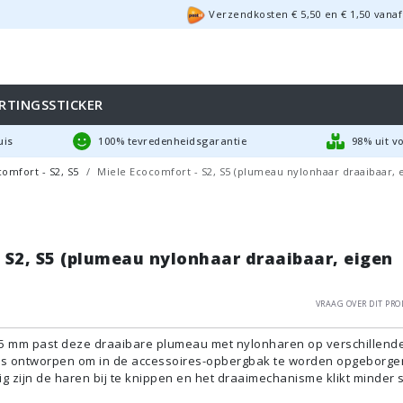
Verzendkosten €
5,50
en
€
1,50
vanaf
RTINGSSTICKER
uis
100% tevredenheidsgarantie
98% uit v
omfort - S2, S5
Miele Ecocomfort - S2, S5 (plumeau nylonhaar draaibaar, 
 S2, S5 (plumeau nylonhaar draaibaar, eigen
Vraag over dit pro
5 mm past deze draaibare plumeau met nylonharen op verschillend
e is ontworpen om in de accessoires-opbergbak te worden opgeborge
ig zijn de haren bij te knippen en het draaimechanisme klikt minder 