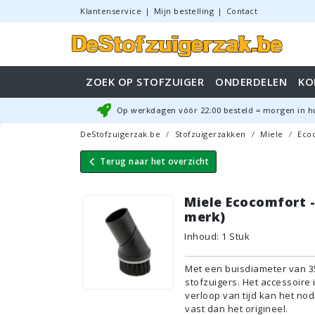
Klantenservice
|
Mijn bestelling
|
Contact
ZOEK OP STOFZUIGER
ONDERDELEN
KO
Op werkdagen vóór
22:00
besteld = morgen in h
DeStofzuigerzak.be
Stofzuigerzakken
Miele
Ecoc
Terug naar
het overzicht
Miele Ecocomfort -
merk)
Inhoud
:
1
Stuk
Met een buisdiameter van 3
stofzuigers. Het accessoir
verloop van tijd kan het nod
vast dan het origineel.