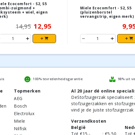
ele Ecocomfort - S2, S5
ombi-zuigmond +
Miele Ecocomfort - S2, S5
iksysteem + wiel, eigen
(pluizenborstel
erk)
vervangstrip, eigen merk)
12,95
9,9
14,95
uis
100% tevredenheidsgarantie
98% uit v
be
Topmerken
Al 20 jaar dé online speciali
DeStofzuigerzak
specialiseert 
AEG
stofzuigerzakken en stofzuige
den
Bosch
vind je de juiste stofzuigerzak
Electrolux
Miele
Verzendkosten
België
Ned
Nilfisk
Tot €15,-
:
€5,50
Tot 