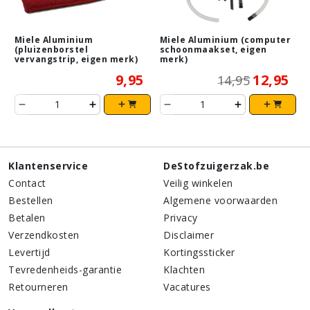
Miele Aluminium
Miele Aluminium (computer
(pluizenborstel
schoonmaakset, eigen
vervangstrip, eigen merk)
merk)
9,95
12,95
14,95
Klantenservice
DeStofzuigerzak.be
Contact
Veilig winkelen
Bestellen
Algemene voorwaarden
Betalen
Privacy
Verzendkosten
Disclaimer
Levertijd
Kortingssticker
Tevredenheids-garantie
Klachten
Retourneren
Vacatures