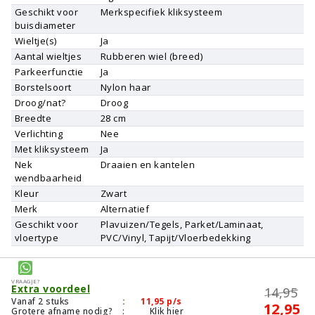
Geschikt voor
Merkspecifiek kliksysteem
buisdiameter
Wieltje(s)
Ja
Aantal wieltjes
Rubberen wiel (breed)
Parkeerfunctie
Ja
Borstelsoort
Nylon haar
Droog/nat?
Droog
Breedte
28 cm
Verlichting
Nee
Met kliksysteem
Ja
Nek
Draaien en kantelen
wendbaarheid
Kleur
Zwart
Merk
Alternatief
Geschikt voor
Plavuizen/Tegels, Parket/Laminaat,
vloertype
PVC/Vinyl, Tapijt/Vloerbedekking
Vraagje?
Extra voordeel
14,95
Vanaf 2 stuks
:
11,95
p/s
12,95
Grotere afname nodig?
:
Klik hier