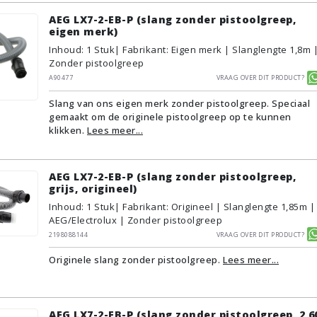
AEG LX7-2-EB-P (slang zonder pistoolgreep,
eigen merk)
Inhoud
:
1
Stuk
| Fabrikant: Eigen merk | Slanglengte 1,8m 
Zonder pistoolgreep
A90477
Vraag over dit product?
Slang van ons eigen merk zonder pistoolgreep. Speciaal
gemaakt om de originele pistoolgreep op te kunnen
klikken.
Lees meer...
AEG LX7-2-EB-P (slang zonder pistoolgreep,
grijs, origineel)
Inhoud
:
1
Stuk
| Fabrikant: Origineel | Slanglengte 1,85m |
AEG/Electrolux | Zonder pistoolgreep
2198088144
Vraag over dit product?
Originele slang zonder pistoolgreep.
Lees meer...
AEG LX7-2-EB-P (slang zonder pistoolgreep, 2,6