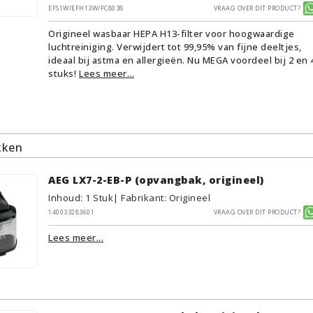
EFS1W/EFH13W/FC8038
Vraag over dit product?
Origineel wasbaar HEPA H13-filter voor hoogwaardige
luchtreiniging. Verwijdert tot 99,95% van fijne deeltjes,
ideaal bij astma en allergieën. Nu MEGA voordeel bij 2 en 
stuks!
Lees meer...
kken
AEG LX7-2-EB-P (opvangbak, origineel)
Inhoud
:
1
Stuk
| Fabrikant: Origineel
140033283601
Vraag over dit product?
Lees meer...