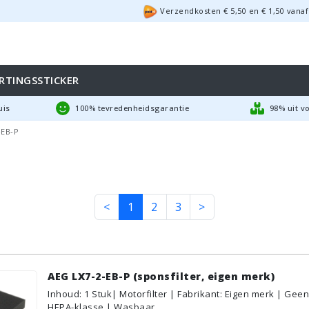
Verzendkosten €
5,50
en
€
1,50
vanaf
RTINGSSTICKER
uis
100% tevredenheidsgarantie
98% uit v
-EB-P
<
1
2
3
>
AEG LX7-2-EB-P (sponsfilter, eigen merk)
Inhoud
:
1
Stuk
| Motorfilter | Fabrikant: Eigen merk | Geen
HEPA-klasse | Wasbaar