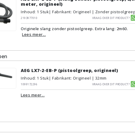
meter, origineel)
Inhoud
:
1
Stuk
| Fabrikant: Origineel | Zonder pistoolgree
2193977010
Vraag over dit product?
Originele slang zonder pistoolgreep. Extra lang: 2m60.
Lees meer...
pen
AEG LX7-2-EB-P (pistoolgreep, origineel)
Inhoud
:
1
Stuk
| Fabrikant: Origineel | 32mm
1099172296
Vraag over dit product?
Lees meer...