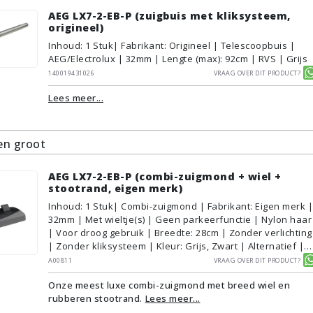
AEG LX7-2-EB-P (zuigbuis met kliksysteem,
origineel)
Inhoud
:
1
Stuk
| Fabrikant: Origineel | Telescoopbuis |
AEG/Electrolux | 32mm | Lengte (max): 92cm | RVS | Grijs
140019431026
Vraag over dit product?
Lees meer...
n groot
AEG LX7-2-EB-P (combi-zuigmond + wiel +
stootrand, eigen merk)
Inhoud
:
1
Stuk
| Combi-zuigmond | Fabrikant: Eigen merk |
32mm | Met wieltje(s) | Geen parkeerfunctie | Nylon haar
| Voor droog gebruik | Breedte: 28cm | Zonder verlichting
| Zonder kliksysteem | Kleur: Grijs, Zwart | Alternatief |
Geschikt voor vloertype: Plavuizen/Tegels,
A00811
Vraag over dit product?
Parket/Laminaat, PVC/Vinyl, Tapijt/Vloerbedekking
Onze meest luxe combi-zuigmond met breed wiel en
rubberen stootrand.
Lees meer...