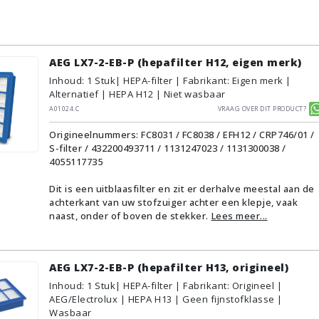
AEG LX7-2-EB-P (hepafilter H12, eigen merk)
Inhoud
:
1
Stuk
| HEPA-filter | Fabrikant: Eigen merk |
Alternatief | HEPA H12 | Niet wasbaar
A01024.C
Vraag over dit product?
Origineelnummers: FC8031 / FC8038 / EFH12 / CRP746/01 /
S-filter / 432200493711 / 1131247023 / 1131300038 /
4055117735
Dit is een uitblaasfilter en zit er derhalve meestal aan de
achterkant van uw stofzuiger achter een klepje, vaak
naast, onder of boven de stekker.
Lees meer...
AEG LX7-2-EB-P (hepafilter H13, origineel)
Inhoud
:
1
Stuk
| HEPA-filter | Fabrikant: Origineel |
AEG/Electrolux | HEPA H13 | Geen fijnstofklasse |
Wasbaar