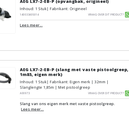
AEG LX7-2-EB-P (opvangbak, origineel)
Inhoud
:
1
Stuk
| Fabrikant: Origineel
140033405014
Vraag over dit product?
Lees meer...
AEG LX7-2-EB-P (slang met vaste pistoolgreep,
1m85, eigen merk)
Inhoud
:
1
Stuk
| Fabrikant: Eigen merk | 32mm |
Slanglengte 1,85m | Met pistoolgreep
A00973
Vraag over dit product?
Slang van ons eigen merk met vaste pistoolgreep.
Lees meer...