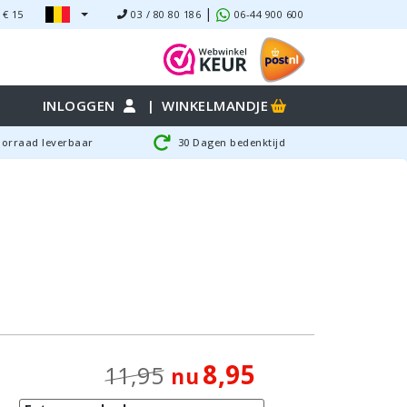
|
 €
15
03 / 80 80 186
06-44 900 600
INLOGGEN
|
WINKELMANDJE
oorraad leverbaar
30 Dagen bedenktijd
8,95
11,95
nu