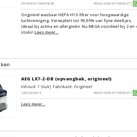
EFS1W/EFH13W/FC8038
Vraag over dit product?
Origineel wasbaar HEPA H13-filter voor hoogwaardige
luchtreiniging. Verwijdert tot 99,95% van fijne deeltjes,
ideaal bij astma en allergieën. Nu MEGA voordeel bij 2 en 
stuks!
Lees meer...
kken
AEG LX7-2-DB (opvangbak, origineel)
Inhoud
:
1
Stuk
| Fabrikant: Origineel
140033283619
Vraag over dit product?
Lees meer...