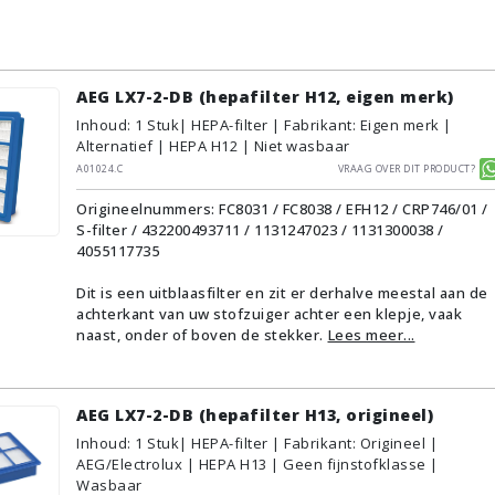
AEG LX7-2-DB (hepafilter H12, eigen merk)
Inhoud
:
1
Stuk
| HEPA-filter | Fabrikant: Eigen merk |
Alternatief | HEPA H12 | Niet wasbaar
A01024.C
Vraag over dit product?
Origineelnummers: FC8031 / FC8038 / EFH12 / CRP746/01 /
S-filter / 432200493711 / 1131247023 / 1131300038 /
4055117735
Dit is een uitblaasfilter en zit er derhalve meestal aan de
achterkant van uw stofzuiger achter een klepje, vaak
naast, onder of boven de stekker.
Lees meer...
AEG LX7-2-DB (hepafilter H13, origineel)
Inhoud
:
1
Stuk
| HEPA-filter | Fabrikant: Origineel |
AEG/Electrolux | HEPA H13 | Geen fijnstofklasse |
Wasbaar