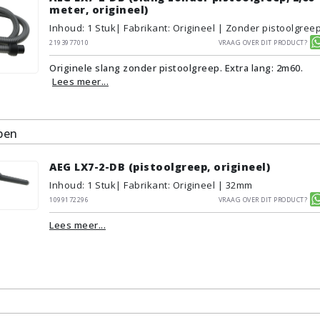
meter, origineel)
Inhoud
:
1
Stuk
| Fabrikant: Origineel | Zonder pistoolgree
2193977010
Vraag over dit product?
Originele slang zonder pistoolgreep. Extra lang: 2m60.
Lees meer...
pen
AEG LX7-2-DB (pistoolgreep, origineel)
Inhoud
:
1
Stuk
| Fabrikant: Origineel | 32mm
1099172296
Vraag over dit product?
Lees meer...