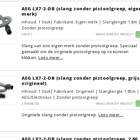
AEG LX7-2-DB (slang zonder pistoolgreep, eige
merk)
Inhoud
:
1
Stuk
| Fabrikant: Eigen merk | Slanglengte 1,8m 
Zonder pistoolgreep
A90477
Vraag over dit product?
Slang van ons eigen merk zonder pistoolgreep. Speciaal
gemaakt om de originele pistoolgreep op te kunnen
klikken.
Lees meer...
AEG LX7-2-DB (slang zonder pistoolgreep, grijs
origineel)
Inhoud
:
1
Stuk
| Fabrikant: Origineel | Slanglengte 1,85m |
AEG/Electrolux | Zonder pistoolgreep
2198088144
Vraag over dit product?
Originele slang zonder pistoolgreep.
Lees meer...
AEG LX7-2-DB (slang zonder pistoolgreep, 2,60