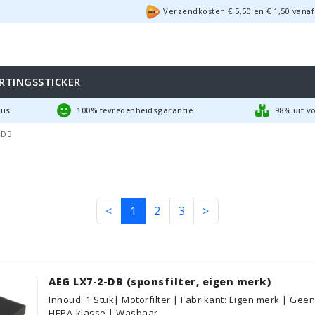
Verzendkosten €
5,50
en
€
1,50
vanaf
RTINGSSTICKER
uis
100% tevredenheidsgarantie
98% uit v
-DB
<
1
2
3
>
AEG LX7-2-DB (sponsfilter, eigen merk)
Inhoud
:
1
Stuk
| Motorfilter | Fabrikant: Eigen merk | Geen
HEPA-klasse | Wasbaar