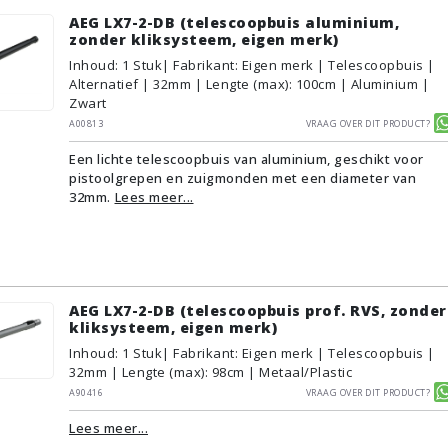
AEG LX7-2-DB (telescoopbuis aluminium,
zonder kliksysteem, eigen merk)
Inhoud
:
1
Stuk
| Fabrikant: Eigen merk | Telescoopbuis |
Alternatief | 32mm | Lengte (max): 100cm | Aluminium |
Zwart
A00813
Vraag over dit product?
Een lichte telescoopbuis van aluminium, geschikt voor
pistoolgrepen en zuigmonden met een diameter van
32mm.
Lees meer...
AEG LX7-2-DB (telescoopbuis prof. RVS, zonder
kliksysteem, eigen merk)
Inhoud
:
1
Stuk
| Fabrikant: Eigen merk | Telescoopbuis |
32mm | Lengte (max): 98cm | Metaal/Plastic
A90416
Vraag over dit product?
Lees meer...