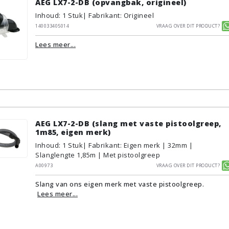
AEG LX7-2-DB (opvangbak, origineel)
Inhoud
:
1
Stuk
| Fabrikant: Origineel
140033405014
Vraag over dit product?
Lees meer...
AEG LX7-2-DB (slang met vaste pistoolgreep,
1m85, eigen merk)
Inhoud
:
1
Stuk
| Fabrikant: Eigen merk | 32mm |
Slanglengte 1,85m | Met pistoolgreep
A00973
Vraag over dit product?
Slang van ons eigen merk met vaste pistoolgreep.
Lees meer...