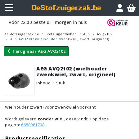
Vraagje?
Vóór
22:00
besteld = morgen in huis
DeStofzuigerzak.be
Stofzuigerzakken
AEG
AVQ2102
AEG AVQ2102 (wielhouder zwenkwiel, zwart, origineel)
Terug naar
AEG AVQ2102
AEG AVQ2102 (wielhouder
zwenkwiel, zwart, origineel)
Inhoud
:
1
Stuk
Wielhouder (zwart) voor zwenkwiel voorkant.
Wordt geleverd
zonder wiel,
deze vindt u op deze
pagina:
6680981708
.
Productspecificaties