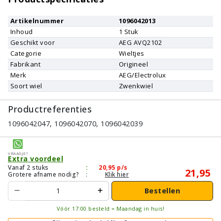
Artikelnummer
1096042013
Inhoud
1
Stuk
Geschikt voor
AEG
AVQ2102
Categorie
Wieltjes
Fabrikant
Origineel
Merk
AEG/Electrolux
Soort wiel
Zwenkwiel
Productreferenties
1096042047, 1096042070, 1096042039
Vraagje?
Extra voordeel
Vanaf 2 stuks
:
20,95
p/s
21,95
Grotere afname nodig?
:
Klik hier
Bestellen
Vóór 17:00 besteld = Maandag in huis!