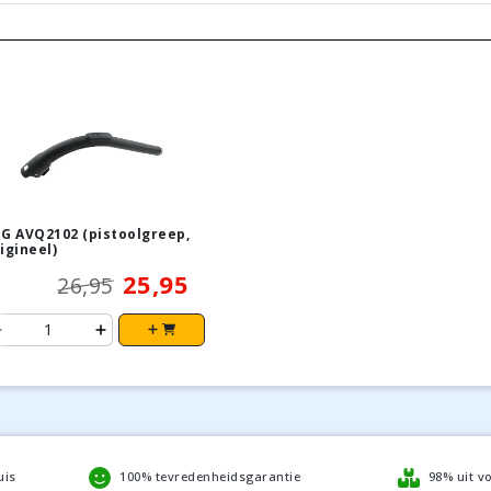
G AVQ2102 (pistoolgreep,
igineel)
25,95
26,95
uis
100% tevredenheidsgarantie
98% uit v