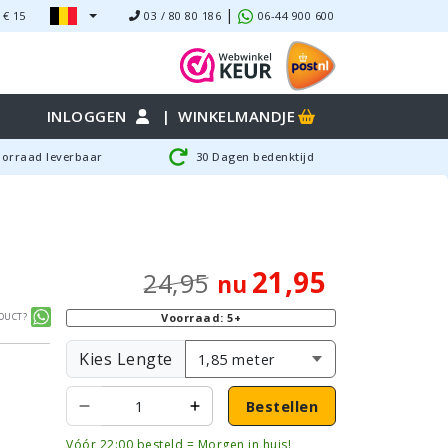
|
 €
15
03 / 80 80 186
06-44 900 600
INLOGGEN
|
WINKELMANDJE
oorraad leverbaar
30 Dagen bedenktijd
21,95
24,95
nu
duct?
Voorraad: 5+
Kies Lengte
Bestellen
Vóór 22:00 besteld = Morgen in huis!