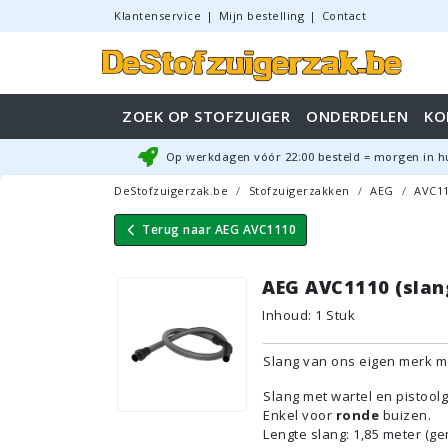
Klantenservice
|
Mijn bestelling
|
Contact
ZOEK OP STOFZUIGER
ONDERDELEN
KO
Op werkdagen vóór
22:00
besteld = morgen in h
DeStofzuigerzak.be
Stofzuigerzakken
AEG
AVC1
Terug naar
AEG AVC1110
AEG AVC1110 (slan
Inhoud
:
1
Stuk
Slang van ons eigen merk me
Slang met wartel en pistool
Enkel voor
ronde
buizen.
Lengte slang: 1,85 meter (ge