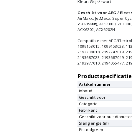
Kleur: Grijs/zwart
Geschikt voor AEG / Elect
AirMaxx, JetMaxx, Super Cycl
ZUS3999!
), ACS1800, ZE330B
ACX6202, ACX6202N
Compatible met AEG/Electro
1099153015, 1099153023, 11
2192238018, 2192247019, 21
2193687023, 2193687049, 219
2193977010, 2194055477, 21
Productspecificatie
Artikelnummer
Inhoud
Geschikt voor
Categorie
Fabrikant
Geschikt voor buisdiamete
Slanglengte (m)
Pistoolgreep