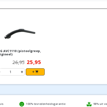
G AVC1110 (pistoolgreep,
igineel)
25,95
26,95
uis
100% tevredenheidsgarantie
98% uit v