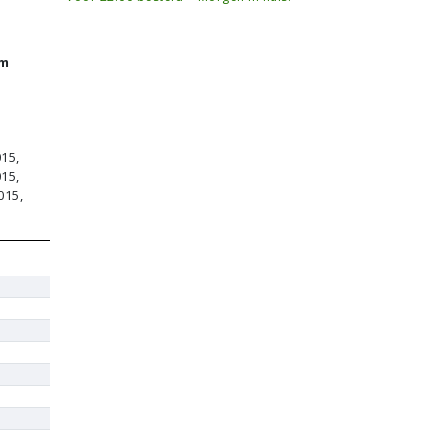
/m
15,
15,
015,