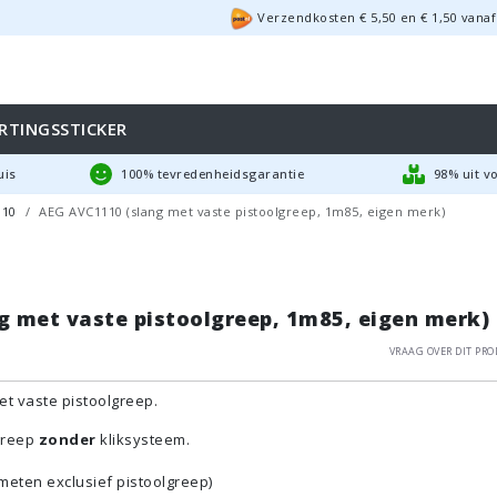
Verzendkosten €
5,50
en
€
1,50
vanaf
RTINGSSTICKER
uis
100% tevredenheidsgarantie
98% uit v
110
AEG AVC1110 (slang met vaste pistoolgreep, 1m85, eigen merk)
g met vaste pistoolgreep, 1m85, eigen merk)
Vraag over dit pro
t vaste pistoolgreep.
greep
zonder
kliksysteem.
meten exclusief pistoolgreep)