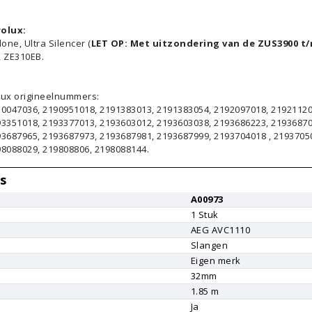
rolux:
one, Ultra Silencer (
LET OP: Met uitzondering van de ZUS3900 t
, ZE310EB.
lux origineelnummers:
30047036, 2190951018, 2191383013, 2191383054, 2192097018, 21921120
93351018, 2193377013, 2193603012, 2193603038, 2193686223, 21936870
3687965, 2193687973, 2193687981, 2193687999, 2193704018 , 2193705
98088029, 219808806, 2198088144.
s
A00973
1
Stuk
AEG
AVC1110
Slangen
Eigen merk
r
32mm
1.85 m
Ja