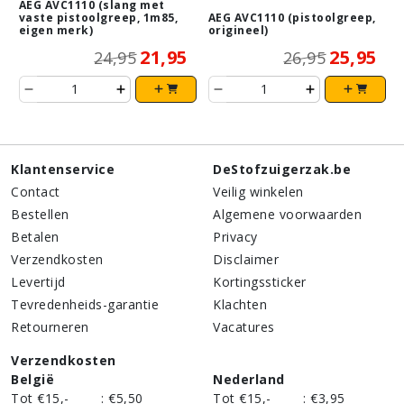
AEG AVC1110 (slang met
vaste pistoolgreep, 1m85,
AEG AVC1110 (pistoolgreep,
eigen merk)
origineel)
21,95
25,95
24,95
26,95
Klantenservice
DeStofzuigerzak.be
Contact
Veilig winkelen
Bestellen
Algemene voorwaarden
Betalen
Privacy
Verzendkosten
Disclaimer
Levertijd
Kortingssticker
Tevredenheids-garantie
Klachten
Retourneren
Vacatures
Verzendkosten
België
Nederland
Tot €15,-
:
€5,50
Tot €15,-
:
€3,95