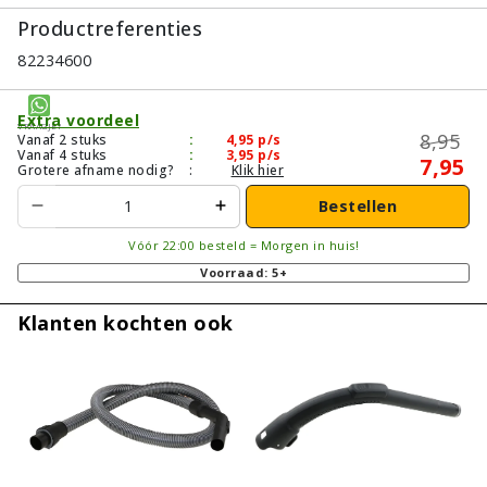
Productreferenties
82234600
Extra voordeel
Vraagje?
8,95
Vanaf 2 stuks
:
4,95
p/s
Vanaf 4 stuks
:
3,95
p/s
7,95
Grotere afname nodig?
:
Klik hier
Bestellen
Vóór 22:00 besteld = Morgen in huis!
Voorraad: 5+
Klanten kochten ook