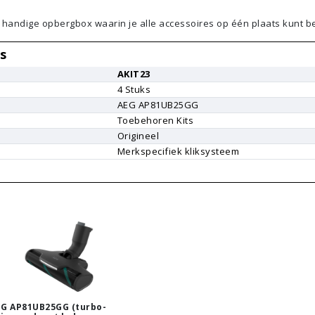
n handige opbergbox waarin je alle accessoires op één plaats kunt 
s
AKIT23
4
Stuks
AEG
AP81UB25GG
Toebehoren Kits
Origineel
r
Merkspecifiek kliksysteem
EG AP81UB25GG (turbo-