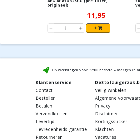
AEG AP81UB25GG (pre-filter,
z
origineel)
ve
11,95
Op werkdagen vóór
22:00
besteld = morgen in h
Klantenservice
DeStofzuigerzak.
Contact
Veilig winkelen
Bestellen
Algemene voorwaar
Betalen
Privacy
Verzendkosten
Disclaimer
Levertijd
Kortingssticker
Tevredenheids-garantie
Klachten
Retourneren
Vacatures