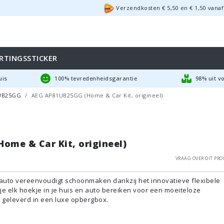
Verzendkosten €
5,50
en
€
1,50
vanaf
RTINGSSTICKER
uis
100% tevredenheidsgarantie
98% uit v
UB25GG
AEG AP81UB25GG (Home & Car Kit, origineel)
ome & Car Kit, origineel)
Vraag over dit pro
e auto vereenvoudigt schoonmaken dankzij het innovatieve flexibele
e elk hoekje in je huis en auto bereiken voor een moeiteloze
geleverd in een luxe opbergbox.