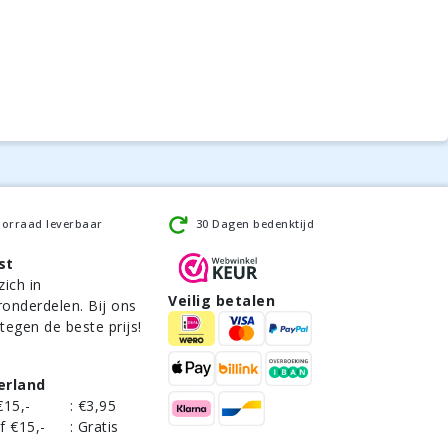
oorraad leverbaar
30 Dagen bedenktijd
st
zich in
Veilig betalen
ronderdelen. Bij ons
 tegen de beste prijs!
erland
€15,-
:
€3,95
f €15,-
:
Gratis