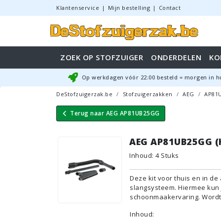
Klantenservice
|
Mijn bestelling
|
Contact
ZOEK OP STOFZUIGER
ONDERDELEN
KO
Op werkdagen vóór
22:00
besteld = morgen in h
DeStofzuigerzak.be
Stofzuigerzakken
AEG
AP81
Terug naar
AEG AP81UB25GG
AEG AP81UB25GG (H
Inhoud
:
4
Stuks
Deze kit voor thuis en in d
slangsysteem. Hiermee kun j
schoonmaakervaring. Wordt 
Inhoud: