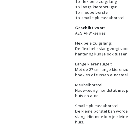
1 x flexibele zuigslang
1 x lange kierenzuiger
1 x meubelborstel
1 x smalle plumeauborstel
Geschikt voor:
AEG AP81-series
Flexibele zuigslang:
De flexibele slang zorgt v
hantering kun je ook tussen
Lange kierenzuiger:
Met de 27 cm lange kierenzu
hoekjes of tussen autostoel
Meubelborstel:
Nauwkeurig mondstuk met pl
huis en auto.
Smalle plumeauborstel:
De kleine borstel kan worden
slang. Hiermee kun je kleine
huis.