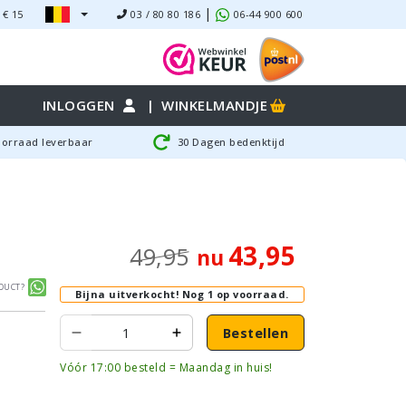
|
 €
15
03 / 80 80 186
06-44 900 600
INLOGGEN
|
WINKELMANDJE
oorraad leverbaar
30 Dagen bedenktijd
43,95
49,95
nu
duct?
Bijna uitverkocht!
Nog 1 op voorraad.
Bestellen
Vóór 17:00 besteld = Maandag in huis!