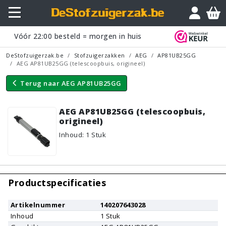
Vraagje?
Vóór
22:00
besteld = morgen in huis
DeStofzuigerzak.be
Stofzuigerzakken
AEG
AP81UB25GG
AEG AP81UB25GG (telescoopbuis, origineel)
Terug naar
AEG AP81UB25GG
AEG AP81UB25GG (telescoopbuis,
origineel)
Inhoud
:
1
Stuk
Productspecificaties
Artikelnummer
140207643028
Inhoud
1
Stuk