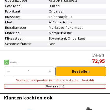
Geschikt voor
AEG
AP81UB25GG
Categorie
Buizen
Fabrikant
Origineel
Buissoort
Telescoopbuis
Merk
AEG/Electrolux
Buisdiameter
Merkspecifieke maat
Materiaal
Metaal/Plastic
Kliksysteem
Bovenkant, Onderkant
Scharnierfunctie
Nee
74,60
72,95
Vraagje?
Bestellen
Geen voorraadproduct (wordt speciaal voor u besteld).
Voorraad: 0
Klanten kochten ook