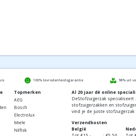
uis
100% tevredenheidsgarantie
98% uit v
be
Topmerken
Al 20 jaar dé online speciali
DeStofzuigerzak
specialiseert 
AEG
stofzuigerzakken en stofzuige
den
Bosch
vind je de juiste stofzuigerzak
Electrolux
Miele
Verzendkosten
België
Ned
Nilfisk
Tot €15,-
:
€5,50
Tot 