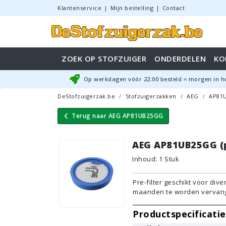
Klantenservice
|
Mijn bestelling
|
Contact
ZOEK OP STOFZUIGER
ONDERDELEN
KO
Op werkdagen vóór
22:00
besteld = morgen in h
DeStofzuigerzak.be
Stofzuigerzakken
AEG
AP81
Terug naar
AEG AP81UB25GG
AEG AP81UB25GG (pr
Inhoud
:
1
Stuk
Pre-filter geschikt voor dive
maanden te worden vervang
Productspecificatie