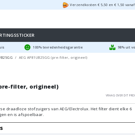
Verzendkosten €
5,50
en
€
1,50
vanaf
RTINGSSTICKER
uis
100% tevredenheidsgarantie
98% uit v
UB25GG
AEG AP81UB25GG (pre-filter, origineel)
e-filter, origineel)
Vraag over dit pro
rse draadloze stofzuigers van AEG/Electrolux. Het filter dient elke 6
en en is afspoelbaar.
s