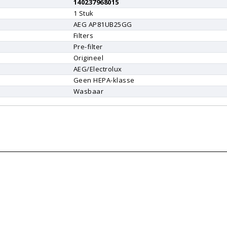
140237968015
1
Stuk
AEG
AP81UB25GG
Filters
Pre-filter
Origineel
AEG/Electrolux
Geen HEPA-klasse
Wasbaar