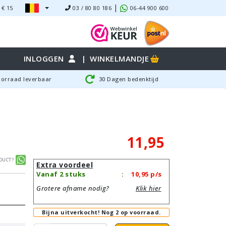
|
 €
15
03 / 80 80 186
06-44 900 600
INLOGGEN
|
WINKELMANDJE
oorraad leverbaar
30 Dagen bedenktijd
11,95
duct?
Extra voordeel
Vanaf 2 stuks
:
10,95
p/s
Grotere afname nodig?
Klik hier
Bijna uitverkocht!
Nog 2 op voorraad.