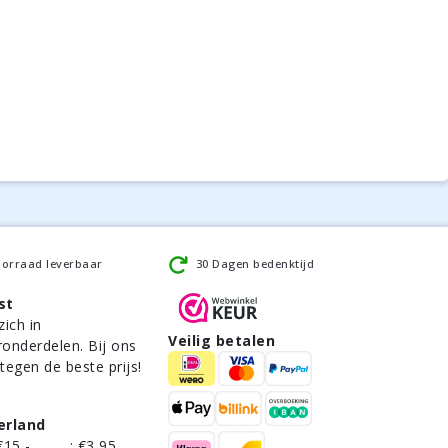
oorraad leverbaar
30 Dagen bedenktijd
st
zich in
Veilig betalen
ronderdelen. Bij ons
 tegen de beste prijs!
erland
€15,-
:
€3,95