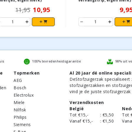
wieltjes, eigen merk)
vervangstrip, eigen merk)
10,95
9,9
11,95
uis
100% tevredenheidsgarantie
98% uit v
be
Topmerken
Al 20 jaar dé online speciali
DeStofzuigerzak
specialiseert 
AEG
stofzuigerzakken en stofzuige
den
Bosch
vind je de juiste stofzuigerzak
Electrolux
Miele
Verzendkosten
België
Ned
Nilfisk
Tot €15,-
:
€5,50
Tot 
Philips
Vanaf €15,-
:
€1,50
Vana
Siemens
S-Bag