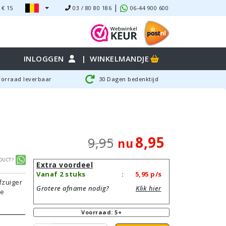
|
 €
15
03 / 80 80 186
06-44 900 600
INLOGGEN
|
WINKELMANDJE
oorraad leverbaar
30 Dagen bedenktijd
8,95
9,95
nu
duct?
Extra voordeel
Vanaf 2 stuks
:
5,95
p/s
fzuiger
Grotere afname nodig?
Klik hier
te
Voorraad: 5+