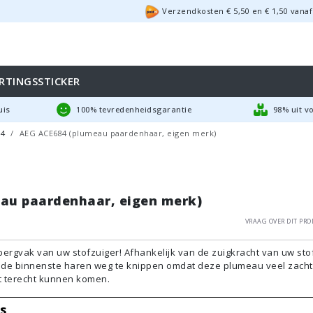
Verzendkosten €
5,50
en
€
1,50
vanaf
RTINGSSTICKER
uis
100% tevredenheidsgarantie
98% uit v
84
AEG ACE684 (plumeau paardenhaar, eigen merk)
au paardenhaar, eigen merk)
Vraag over dit pro
bergvak van uw stofzuiger! Afhankelijk van de zuigkracht van uw sto
n de binnenste haren weg te knippen omdat deze plumeau veel zach
t terecht kunnen komen.
s