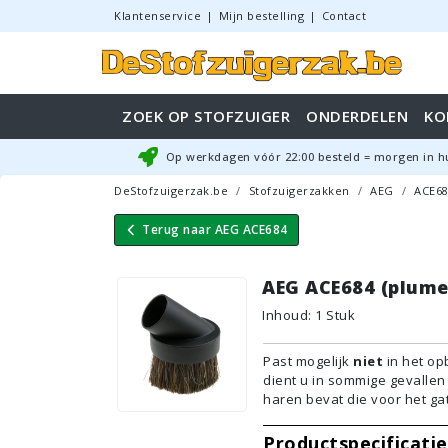
Klantenservice
|
Mijn bestelling
|
Contact
ZOEK OP STOFZUIGER
ONDERDELEN
KO
Op werkdagen vóór
22:00
besteld = morgen in h
DeStofzuigerzak.be
Stofzuigerzakken
AEG
ACE6
Terug naar
AEG ACE684
AEG ACE684 (plume
Inhoud
:
1
Stuk
Past mogelijk
niet
in het op
dient u in sommige gevalle
haren bevat die voor het ga
Productspecificatie