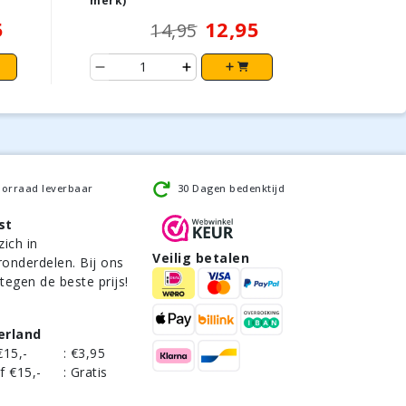
merk)
5
12,95
14,95
oorraad leverbaar
30 Dagen bedenktijd
st
zich in
Veilig betalen
ronderdelen. Bij ons
 tegen de beste prijs!
erland
€15,-
:
€3,95
f €15,-
:
Gratis