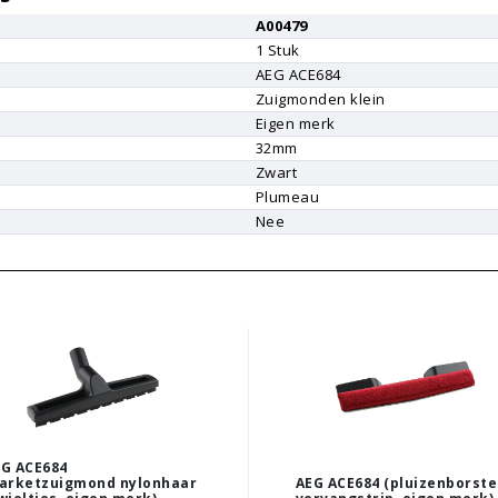
A00479
1
Stuk
AEG
ACE684
Zuigmonden klein
Eigen merk
r
32mm
Zwart
Plumeau
Nee
G ACE684
arketzuigmond nylonhaar
AEG ACE684 (pluizenborste