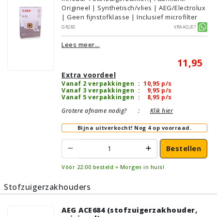
Origineel | Synthetisch/vlies | AEG/Electrolux
| Geen fijnstofklasse | Inclusief microfilter
GR28S
Vraagje?
Lees meer...
11,95
Extra voordeel
Vanaf 2 verpakkingen
:
10,95
p/s
Vanaf 3 verpakkingen
:
9,95
p/s
Vanaf 5 verpakkingen
:
8,95
p/s
Grotere afname nodig?
:
Klik hier
Bijna uitverkocht!
Nog 4 op voorraad.
Bestellen
Vóór 22:00 besteld = Morgen in huis!
Stofzuigerzakhouders
AEG ACE684 (stofzuigerzakhouder,