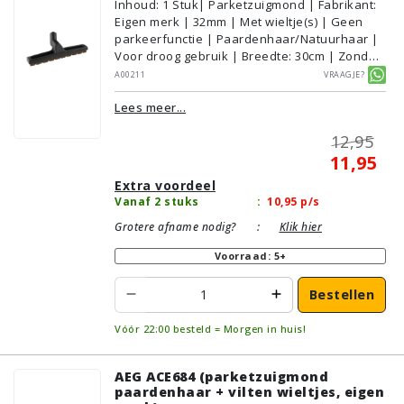
Inhoud
:
1
Stuk
| Parketzuigmond | Fabrikant:
Eigen merk | 32mm | Met wieltje(s) | Geen
parkeerfunctie | Paardenhaar/Natuurhaar |
Voor droog gebruik | Breedte: 30cm | Zonder
verlichting | Zonder kliksysteem | Zwart |
A00211
Vraagje?
Alternatief | Geschikt voor vloertype:
Lees meer...
Plavuizen/Tegels, Parket/Laminaat, PVC/Vinyl
12,95
11,95
Extra voordeel
Vanaf 2 stuks
:
10,95
p/s
Grotere afname nodig?
:
Klik hier
Voorraad: 5+
Bestellen
Vóór 22:00 besteld = Morgen in huis!
AEG ACE684 (parketzuigmond
paardenhaar + vilten wieltjes, eigen