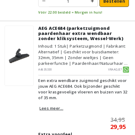
Bestellen
Vóór 22:00 besteld = Morgen in huis!
AEG ACE684 (parketzuigmond
paardenhaar extra wendbaar
zonder kliksysteem, Wessel·Werk)
Inhoud
:
1
Stuk
| Parketzuigmond | Fabrikant:
Alternatief | Geschikt voor buisdiameter:
32mm, 35mm | Zonder wieltjes | Geen
parkeerfunctie | Paardenhaar/Natuurhaar |
Voor droog gebruik | Breedte: 33cm | Zonder
A4635330
Vraagje?
verlichting | Zonder kliksysteem | Zwart |
Een extra wendbare zuigmond geschikt voor
Wessel·Werk | Geschikt voor vloertype:
jouw AEG ACE684. Ook bijzonder geschikt
Plavuizen/Tegels, Parket/Laminaat, PVC/Vinyl
voor krasgevoelige vloeren en buizen van 32
of 35 mm.
Lees meer...
34,95
29,95
Extra voordeel