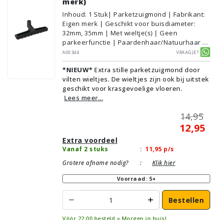
merk)
Inhoud
:
1
Stuk
| Parketzuigmond | Fabrikant:
Eigen merk | Geschikt voor buisdiameter:
32mm, 35mm | Met wieltje(s) | Geen
parkeerfunctie | Paardenhaar/Natuurhaar |
Voor droog gebruik | Breedte: 30cm | Zonder
A00344
Vraagje?
verlichting | Zonder kliksysteem | Zwart |
*NIEUW*
Extra stille parketzuigmond door
Alternatief | Geschikt voor vloertype:
vilten wieltjes. De wieltjes zijn ook bij uitstek
Plavuizen/Tegels, Parket/Laminaat, PVC/Vinyl
geschikt voor krasgevoelige vloeren.
Lees meer...
14,95
12,95
Extra voordeel
Vanaf 2 stuks
:
11,95
p/s
Grotere afname nodig?
:
Klik hier
Voorraad: 5+
Bestellen
Vóór 22:00 besteld = Morgen in huis!