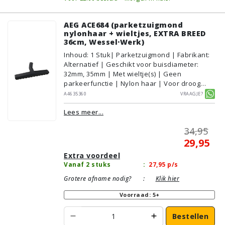
AEG ACE684 (parketzuigmond
nylonhaar + wieltjes, EXTRA BREED
36cm, Wessel·Werk)
Inhoud
:
1
Stuk
| Parketzuigmond | Fabrikant:
Alternatief | Geschikt voor buisdiameter:
32mm, 35mm | Met wieltje(s) | Geen
parkeerfunctie | Nylon haar | Voor droog
gebruik | Breedte: 36cm | Zonder verlichting |
A4635360
Vraagje?
Zonder kliksysteem | Zwart | Wessel·Werk |
Lees meer...
Geschikt voor vloertype: Plavuizen/Tegels,
Parket/Laminaat, PVC/Vinyl
34,95
29,95
Extra voordeel
Vanaf 2 stuks
:
27,95
p/s
Grotere afname nodig?
:
Klik hier
Voorraad: 5+
Bestellen