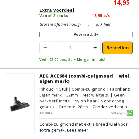
14,95
Extra voordeel
Vanaf 2 stuks
:
13,95
p/s
Grotere afname nodig?
:
Klik hier
Voorraad: 5+
Bestellen
Vóór 22:00 besteld = Morgen in huis!
AEG ACE684 (combi-zuigmond + wiel,
eigen merk)
Inhoud
:
1
Stuk
| Combi-zuigmond | Fabrikant:
Eigen merk | 32mm | Met wieltje(s) | Geen
parkeerfunctie | Nylon haar | Voor droog
gebruik | Breedte: 28cm | Zonder verlichting |
Zonder kliksysteem | Zwart | Alternatief |
A00500.A
Vraagje?
Geschikt voor vloertype: Plavuizen/Tegels,
Combi-zuigmond met extra breed wiel voor
Parket/Laminaat, PVC/Vinyl,
extra gemak.
Lees meer...
Tapijt/Vloerbedekking