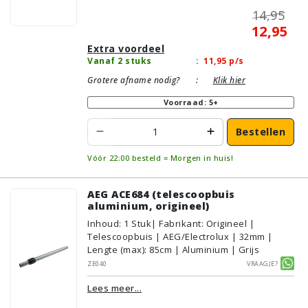
14,95
12,95
Extra voordeel
Vanaf 2 stuks
:
11,95
p/s
Grotere afname nodig?
:
Klik hier
Voorraad: 5+
Bestellen
Vóór 22:00 besteld = Morgen in huis!
AEG ACE684 (telescoopbuis
aluminium, origineel)
Inhoud
:
1
Stuk
| Fabrikant: Origineel |
Telescoopbuis | AEG/Electrolux | 32mm |
Lengte (max): 85cm | Aluminium | Grijs
ZE040
Vraagje?
Lees meer...