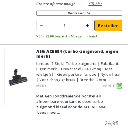
Grotere afname nodig?
:
Klik hier
Voorraad: 5+
Bestellen
Vóór 22:00 besteld = Morgen in huis!
AEG ACE684 (turbo-zuigmond, eigen
merk)
Inhoud
:
1
Stuk
| Turbo-zuigmond | Fabrikant:
Eigen merk | Universeel (30-37mm) | Met
wieltje(s) | Geen parkeerfunctie | Nylon haar
| Voor droog gebruik | Breedte: 28cm |
Zonder verlichting | Zonder kliksysteem |
A00374
Vraagje?
Zwart | Alternatief | Geschikt voor vloertype:
Met een ronddraaiende borstel en
Plavuizen/Tegels, Parket/Laminaat,
afneembare voorkant is deze turbo-
PVC/Vinyl, Tapijt/Vloerbedekking
zuigmond ideaal voor de AEG ACE684.
Lees meer...
24,95