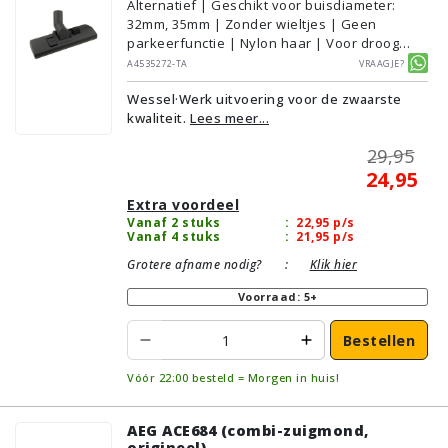
Alternatief | Geschikt voor buisdiameter:
32mm, 35mm | Zonder wieltjes | Geen
parkeerfunctie | Nylon haar | Voor droog
gebruik | Breedte: 27cm | Zonder verlichting |
A4535272-TA
Vraagje?
Zonder kliksysteem | Zwart | Wessel·Werk |
Wessel·Werk uitvoering voor de zwaarste
Geschikt voor vloertype: Plavuizen/Tegels,
kwaliteit.
Lees meer...
Parket/Laminaat, PVC/Vinyl,
Tapijt/Vloerbedekking
29,95
24,95
Extra voordeel
Vanaf 2 stuks
:
22,95
p/s
Vanaf 4 stuks
:
21,95
p/s
Grotere afname nodig?
:
Klik hier
Voorraad: 5+
Bestellen
Vóór 22:00 besteld = Morgen in huis!
AEG ACE684 (combi-zuigmond,
origineel)