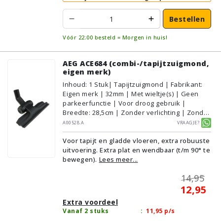
Bestellen
Vóór 22:00 besteld = Morgen in huis!
AEG ACE684 (combi-/tapijtzuigmond,
eigen merk)
Inhoud
:
1
Stuk
| Tapijtzuigmond | Fabrikant:
Eigen merk | 32mm | Met wieltje(s) | Geen
parkeerfunctie | Voor droog gebruik |
Breedte: 28,5cm | Zonder verlichting | Zonder
kliksysteem | Zwart | Alternatief | Geschikt
A00528.A
Vraagje?
voor vloertype: Plavuizen/Tegels,
Voor tapijt en gladde vloeren, extra robuuste
Parket/Laminaat, PVC/Vinyl,
uitvoering. Extra plat en wendbaar (t/m 90° te
Tapijt/Vloerbedekking
bewegen).
Lees meer...
14,95
12,95
Extra voordeel
Vanaf 2 stuks
:
11,95
p/s