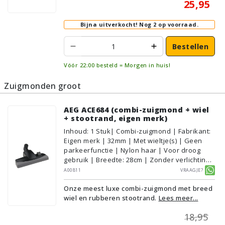
25,95
Bijna uitverkocht!
Nog 2 op voorraad.
Bestellen
Vóór 22:00 besteld = Morgen in huis!
Zuigmonden groot
AEG ACE684 (combi-zuigmond + wiel
+ stootrand, eigen merk)
Inhoud
:
1
Stuk
| Combi-zuigmond | Fabrikant:
Eigen merk | 32mm | Met wieltje(s) | Geen
parkeerfunctie | Nylon haar | Voor droog
gebruik | Breedte: 28cm | Zonder verlichting |
Zonder kliksysteem | Kleur: Grijs, Zwart |
A00811
Vraagje?
Alternatief | Geschikt voor vloertype:
Onze meest luxe combi-zuigmond met breed
Plavuizen/Tegels, Parket/Laminaat,
wiel en rubberen stootrand.
Lees meer...
PVC/Vinyl, Tapijt/Vloerbedekking
18,95