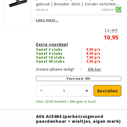
gebruik | Breedte: 30cm | Zonder verlichting |
Zonder kliksysteem | Zwart | Alternatief |
A00425.A
Vraagje?
Geschikt voor vloertype: Plavuizen/Tegels,
Lees meer...
Parket/Laminaat, PVC/Vinyl
11,95
10,95
Extra voordeel
Vanaf 2 stuks
:
9,95
p/s
Vanaf 4 stuks
:
8,95
p/s
Vanaf 10 stuks
:
7,95
p/s
Vanaf 40 stuks
:
5,95
p/s
Grotere afname nodig?
:
Klik hier
Voorraad: 40+
Bestellen
Vóór 22:00 besteld = Morgen in huis!
AEG ACE684 (parketzuigmond
paardenhaar + wieltjes, eigen merk)