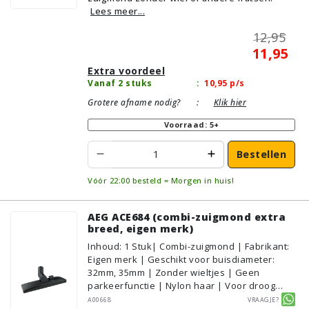
Lees meer...
12,95
11,95
Extra voordeel
Vanaf 2 stuks
:
10,95
p/s
Grotere afname nodig?
:
Klik hier
Voorraad: 5+
Bestellen
Vóór 22:00 besteld = Morgen in huis!
AEG ACE684 (combi-zuigmond extra
breed, eigen merk)
Inhoud
:
1
Stuk
| Combi-zuigmond | Fabrikant:
Eigen merk | Geschikt voor buisdiameter:
32mm, 35mm | Zonder wieltjes | Geen
parkeerfunctie | Nylon haar | Voor droog
gebruik | Breedte: 30cm | Zonder verlichting |
A00668
Vraagje?