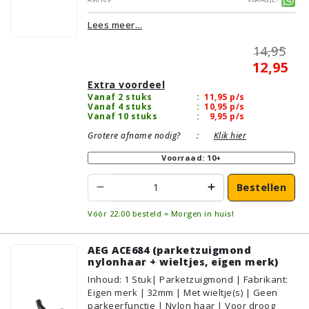
Geschikt voor vloertype: Plavuizen/Tegels,
Lees meer...
Parket/Laminaat, PVC/Vinyl
14,95
12,95
Extra voordeel
Vanaf 2 stuks
:
11,95
p/s
Vanaf 4 stuks
:
10,95
p/s
Vanaf 10 stuks
:
9,95
p/s
Grotere afname nodig?
:
Klik hier
Voorraad: 10+
Bestellen
Vóór 22:00 besteld = Morgen in huis!
AEG ACE684 (parketzuigmond
nylonhaar + wieltjes, eigen merk)
Inhoud
:
1
Stuk
| Parketzuigmond | Fabrikant:
Eigen merk | 32mm | Met wieltje(s) | Geen
parkeerfunctie | Nylon haar | Voor droog