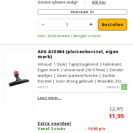
Grotere afname nodig?
:
Klik hier
Voorraad: 5+
Bestellen
Vóór 22:00 besteld = Morgen in huis!
AEG ACE684 (pluizenborstel, eigen
merk)
Inhoud
:
1
Stuk
| Tapijtzuigmond | Fabrikant:
Eigen merk | Universeel (30-37mm) | Zonder
wieltjes | Geen parkeerfunctie | Zachte
borstel | Voor droog gebruik | Breedte: 25cm
| Zonder verlichting | Zonder kliksysteem |
A00213
Vraagje?
Zwart | Alternatief | Geschikt voor:
Lees meer...
Tapijt/Vloerbedekking
12,95
11,95
Extra voordeel
Vanaf 2 stuks
:
10,95
p/s