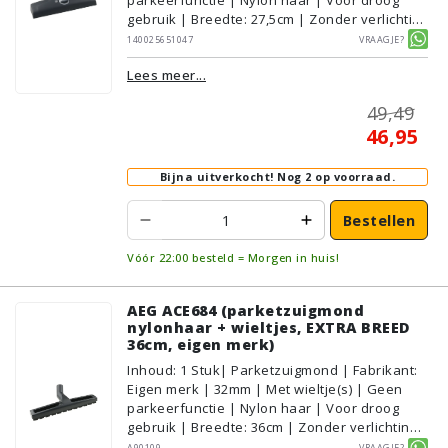
gebruik | Breedte: 27,5cm | Zonder verlichting
| Zonder kliksysteem | Zwart |
140025651047
Vraagje?
AEG/Electrolux | Geschikt voor vloertype:
Lees meer...
Plavuizen/Tegels, Parket/Laminaat,
PVC/Vinyl, Tapijt/Vloerbedekking
49,49
46,95
Bijna uitverkocht!
Nog 2 op voorraad.
Bestellen
Vóór 22:00 besteld = Morgen in huis!
AEG ACE684 (parketzuigmond
nylonhaar + wieltjes, EXTRA BREED
36cm, eigen merk)
Inhoud
:
1
Stuk
| Parketzuigmond | Fabrikant:
Eigen merk | 32mm | Met wieltje(s) | Geen
parkeerfunctie | Nylon haar | Voor droog
gebruik | Breedte: 36cm | Zonder verlichting |
Zonder kliksysteem | Zwart | Alternatief |
A90109
Vraagje?