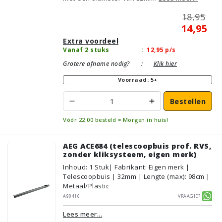
18,95
14,95
Extra voordeel
Vanaf 2 stuks
:
12,95
p/s
Grotere afname nodig?
:
Klik hier
Voorraad: 5+
Bestellen
Vóór 22:00 besteld = Morgen in huis!
AEG ACE684 (telescoopbuis prof. RVS,
zonder kliksysteem, eigen merk)
Inhoud
:
1
Stuk
| Fabrikant: Eigen merk |
Telescoopbuis | 32mm | Lengte (max): 98cm |
Metaal/Plastic
A90416
Vraagje?
Lees meer...