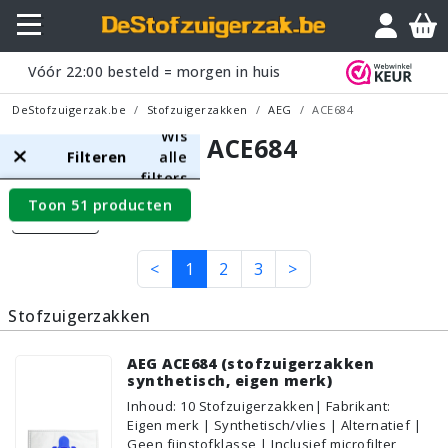
Vóór
22:00
besteld = morgen in huis
DeStofzuigerzak.be
Stofzuigerzakken
AEG
ACE684
Wis
AEG ACE684
Filteren
alle
filters
Toon 51 producten
Filters
<
1
2
3
>
Stofzuigerzakken
AEG ACE684 (stofzuigerzakken
synthetisch, eigen merk)
Inhoud
:
10
Stofzuigerzakken
| Fabrikant:
Eigen merk | Synthetisch/vlies | Alternatief |
Geen fijnstofklasse | Inclusief microfilter