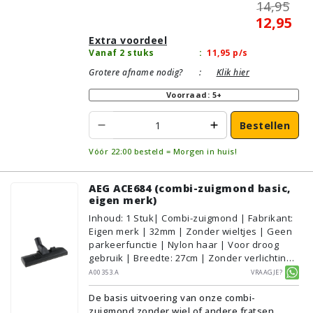
14,95
12,95
Extra voordeel
Vanaf 2 stuks
:
11,95
p/s
Grotere afname nodig?
:
Klik hier
Voorraad: 5+
Bestellen
Vóór 22:00 besteld = Morgen in huis!
AEG ACE684 (combi-zuigmond basic,
eigen merk)
Inhoud
:
1
Stuk
| Combi-zuigmond | Fabrikant:
Eigen merk | 32mm | Zonder wieltjes | Geen
parkeerfunctie | Nylon haar | Voor droog
gebruik | Breedte: 27cm | Zonder verlichting |
Zonder kliksysteem | Zwart | Alternatief |
A00353.A
Vraagje?
Geschikt voor vloertype: Plavuizen/Tegels,
De basis uitvoering van onze combi-
Parket/Laminaat, PVC/Vinyl,
zuigmond zonder wiel of andere fratsen.
Tapijt/Vloerbedekking