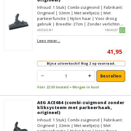
Inhoud
:
1
Stuk
| Combi-zuigmond | Fabrikant:
Origineel | 32mm | Met wieltje(s) | Met
parkeerfunctie | Nylon haar | Voor droog
gebruik | Breedte: 27cm | Zonder verlichting |
Zonder kliksysteem | Zwart | AEG/Electrolux
4055322301
Vraagje?
| Geschikt voor vloertype: Plavuizen/Tegels,
Lees meer...
Parket/Laminaat, PVC/Vinyl,
Tapijt/Vloerbedekking
41,95
Bijna uitverkocht!
Nog 2 op voorraad.
Bestellen
Vóór 22:00 besteld = Morgen in huis!
AEG ACE684 (combi-zuigmond zonder
kliksysteem met parkeerhaak,
origineel)
Inhoud
:
1
Stuk
| Combi-zuigmond | Fabrikant:
Origineel | 32mm | Met wieltje(s) | Met
parkeerfunctie | Nylon haar | Voor droog