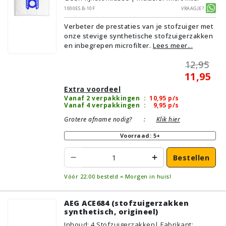
1000ES.B-10F
Vraagje?
Verbeter de prestaties van je stofzuiger met
onze stevige synthetische stofzuigerzakken
en inbegrepen microfilter.
Lees meer...
12,95
11,95
Extra voordeel
Vanaf 2 verpakkingen
:
10,95
p/s
Vanaf 4 verpakkingen
:
9,95
p/s
Grotere afname nodig?
:
Klik hier
Voorraad: 5+
Bestellen
Vóór 22:00 besteld = Morgen in huis!
AEG ACE684 (stofzuigerzakken
synthetisch, origineel)
Inhoud
:
4
Stofzuigerzakken
| Fabrikant: