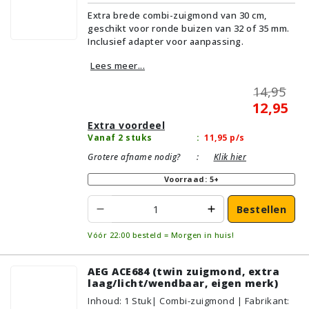
Zonder kliksysteem | Zwart | Alternatief |
Extra brede combi-zuigmond van 30 cm,
Geschikt voor vloertype: Plavuizen/Tegels,
geschikt voor ronde buizen van 32 of 35 mm.
Parket/Laminaat, PVC/Vinyl,
Inclusief adapter voor aanpassing.
Tapijt/Vloerbedekking
Lees meer...
14,95
12,95
Extra voordeel
Vanaf 2 stuks
:
11,95
p/s
Grotere afname nodig?
:
Klik hier
Voorraad: 5+
Bestellen
Vóór 22:00 besteld = Morgen in huis!
AEG ACE684 (twin zuigmond, extra
laag/licht/wendbaar, eigen merk)
Inhoud
:
1
Stuk
| Combi-zuigmond | Fabrikant: