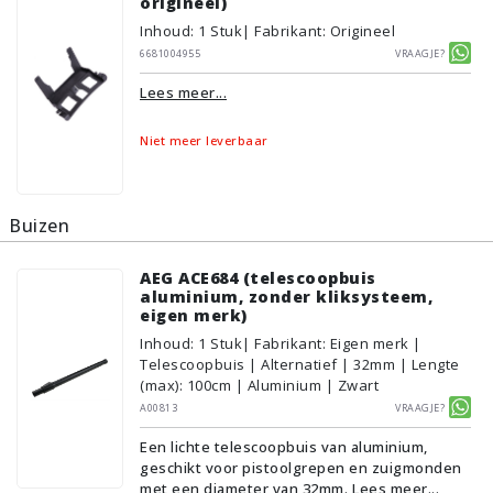
origineel)
Inhoud
:
1
Stuk
| Fabrikant: Origineel
6681004955
Vraagje?
Lees meer...
Niet meer leverbaar
Buizen
AEG ACE684 (telescoopbuis
aluminium, zonder kliksysteem,
eigen merk)
Inhoud
:
1
Stuk
| Fabrikant: Eigen merk |
Telescoopbuis | Alternatief | 32mm | Lengte
(max): 100cm | Aluminium | Zwart
A00813
Vraagje?
Een lichte telescoopbuis van aluminium,
geschikt voor pistoolgrepen en zuigmonden
met een diameter van 32mm.
Lees meer...