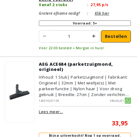
Vanaf 2 stuks
:
27,95
p/s
Grotere afname nodig?
:
Klik hier
Voorraad: 5+
Bestellen
Vóór 22:00 besteld = Morgen in huis!
AEG ACE684 (parketzuigmond,
origineel)
Inhoud
:
1
Stuk
| Parketzuigmond | Fabrikant:
Origineel | 32mm | Met wieltje(s) | Met
parkeerfunctie | Nylon haar | Voor droog
gebruik | Breedte: 27cm | Zonder verlichting |
Zonder kliksysteem | Zwart | AEG/Electrolux
140010201139
Vraagje?
| Geschikt voor vloertype: Plavuizen/Tegels,
Lees meer...
Parket/Laminaat, PVC/Vinyl
33,95
Bijna uitverkocht!
Nog 1 op voorraad.