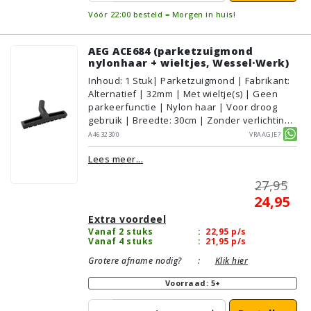
Vóór 22:00 besteld = Morgen in huis!
AEG ACE684 (parketzuigmond
nylonhaar + wieltjes, Wessel·Werk)
Inhoud
:
1
Stuk
| Parketzuigmond | Fabrikant:
Alternatief | 32mm | Met wieltje(s) | Geen
parkeerfunctie | Nylon haar | Voor droog
gebruik | Breedte: 30cm | Zonder verlichting |
Zonder kliksysteem | Zwart | Wessel·Werk |
A4632300
Vraagje?
Geschikt voor vloertype: Plavuizen/Tegels,
Lees meer...
Parket/Laminaat, PVC/Vinyl
27,95
24,95
Extra voordeel
Vanaf 2 stuks
:
22,95
p/s
Vanaf 4 stuks
:
21,95
p/s
Grotere afname nodig?
:
Klik hier
Voorraad: 5+