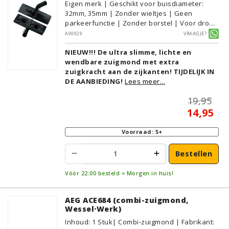
Eigen merk | Geschikt voor buisdiameter:
32mm, 35mm | Zonder wieltjes | Geen
parkeerfunctie | Zonder borstel | Voor droog
gebruik | Breedte: 31cm | Zonder verlichting |
A00929
Vraagje?
Zonder kliksysteem | Zwart | Alternatief |
NIEUW!!! De ultra slimme, lichte en
Geschikt voor vloertype: Plavuizen/Tegels,
wendbare zuigmond met extra
Parket/Laminaat, PVC/Vinyl,
zuigkracht aan de zijkanten! TIJDELIJK IN
Tapijt/Vloerbedekking
DE AANBIEDING!
Lees meer...
19,95
14,95
Voorraad: 5+
Bestellen
Vóór 22:00 besteld = Morgen in huis!
AEG ACE684 (combi-zuigmond,
Wessel·Werk)
Inhoud
:
1
Stuk
| Combi-zuigmond | Fabrikant: