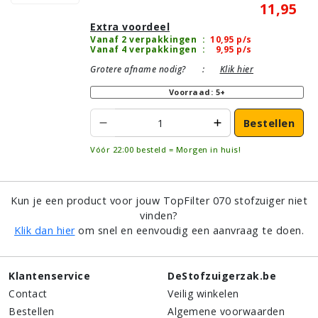
11,95
Extra voordeel
Vanaf 2 verpakkingen
:
10,95
p/s
Vanaf 4 verpakkingen
:
9,95
p/s
Grotere afname nodig?
:
Klik hier
Voorraad: 5+
Bestellen
Vóór 22:00 besteld = Morgen in huis!
Kun je een product voor jouw TopFilter 070 stofzuiger niet
vinden?
Klik dan hier
om snel en eenvoudig een aanvraag te doen.
Klantenservice
DeStofzuigerzak.be
Contact
Veilig winkelen
Bestellen
Algemene voorwaarden