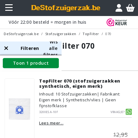
Vóór
22:00
besteld = morgen in huis
DeStofzuigerzak.be
Stofzuigerzakken
TopFilter
070
Wis
TopFilter 070
Filteren
alle
filters
Toon 1 product
Stofzuigerzakken
TopFilter 070 (stofzuigerzakken
synthetisch, eigen merk)
Inhoud
:
10
Stofzuigerzakken
| Fabrikant:
Eigen merk | Synthetisch/vlies | Geen
fijnstofklasse
3200ES.A-10F
Vraagje?
Lees meer...
12,95