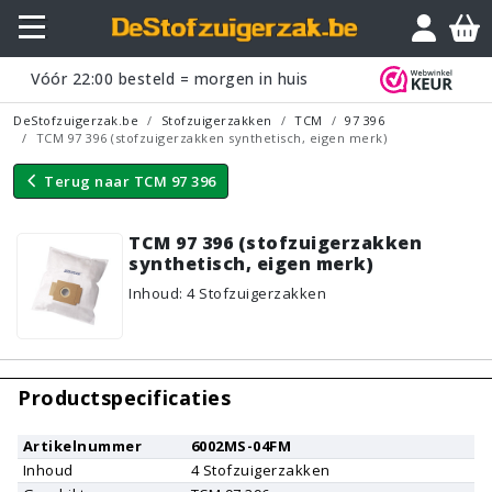
Vraagje?
Vóór
22:00
besteld = morgen in huis
DeStofzuigerzak.be
Stofzuigerzakken
TCM
97 396
TCM 97 396 (stofzuigerzakken synthetisch, eigen merk)
Terug naar
TCM 97 396
TCM 97 396 (stofzuigerzakken
synthetisch, eigen merk)
Inhoud
:
4
Stofzuigerzakken
Productspecificaties
Artikelnummer
6002MS-04FM
Inhoud
4
Stofzuigerzakken