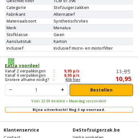
Geschikt voor
TCM
97 396
Categorie
Stofzuigerzakken
Fabrikant
Alternatief
Materiaalsoort
Synthetisch/vlies
Merk
Menalux
Stofklasse
Geen
Aansluitstuk
Karton
Inclusief
Inclusief micro- en motorfilter
Extra voordeel
Vraagje?
11,95
Vanaf 2 verpakkingen
:
9,95
p/s
Vanaf 4 verpakkingen
:
8,95
p/s
10,95
Grotere afname nodig?
:
Klik hier
Bestellen
Vóór 23:59 besteld = Maandag verzonden!
Bijna uitverkocht!
Nog 3 op voorraad.
Klantenservice
DeStofzuigerzak.be
Contact
Veilig winkelen