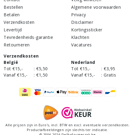
Bestellen
Algemene voorwaarden
Betalen
Privacy
Verzendkosten
Disclaimer
Levertijd
Kortingssticker
Tevredenheids-garantie
Klachten
Retourneren
Vacatures
Verzendkosten
België
Nederland
Tot €15,-
:
€5,50
Tot €15,-
:
€3,95
Vanaf €15,-
:
€1,50
Vanaf €15,-
:
Gratis
Alle prijzen zijn in Euro's,
incl
. BTW en excl. eventuele verzendkosten.
Productafbeeldingen zijn slechts ter indicatie.
©
2006
-
2026
DeStofzuigerzak.be