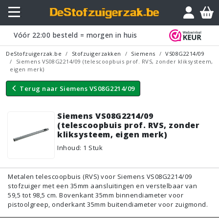
Vraagje?
Vóór
22:00
besteld = morgen in huis
DeStofzuigerzak.be
Stofzuigerzakken
Siemens
VS08G2214/09
Siemens VS08G2214/09 (telescoopbuis prof. RVS, zonder kliksysteem,
eigen merk)
Terug naar
Siemens VS08G2214/09
Siemens VS08G2214/09
(telescoopbuis prof. RVS, zonder
kliksysteem, eigen merk)
Inhoud
:
1
Stuk
Metalen telescoopbuis (RVS) voor Siemens VS08G2214/09
stofzuiger met een 35mm aansluitingen en verstelbaar van
59,5 tot 98,5 cm. Bovenkant 35mm binnendiameter voor
pistoolgreep, onderkant 35mm buitendiameter voor zuigmond.