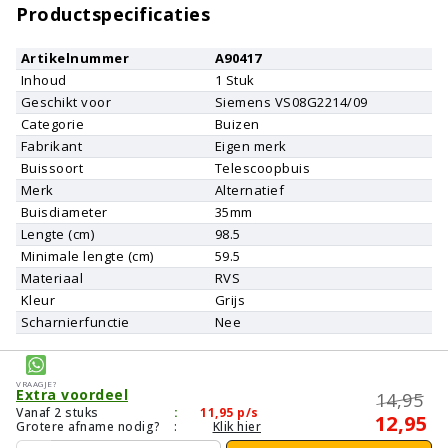
Productspecificaties
Artikelnummer
A90417
Inhoud
1
Stuk
Geschikt voor
Siemens
VS08G2214/09
Categorie
Buizen
Fabrikant
Eigen merk
Buissoort
Telescoopbuis
Merk
Alternatief
Buisdiameter
35mm
Lengte (cm)
98.5
Minimale lengte (cm)
59.5
Materiaal
RVS
Kleur
Grijs
Scharnierfunctie
Nee
Vraagje?
Extra voordeel
14,95
Vanaf 2 stuks
:
11,95
p/s
12,95
Grotere afname nodig?
:
Klik hier