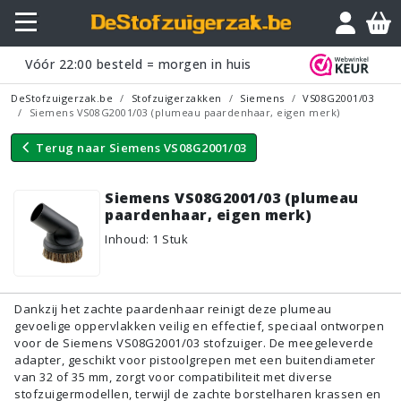
Vraagje?
Vóór
22:00
besteld = morgen in huis
DeStofzuigerzak.be
Stofzuigerzakken
Siemens
VS08G2001/03
Siemens VS08G2001/03 (plumeau paardenhaar, eigen merk)
Terug naar
Siemens VS08G2001/03
Siemens VS08G2001/03 (plumeau
paardenhaar, eigen merk)
Inhoud
:
1
Stuk
Dankzij het zachte paardenhaar reinigt deze plumeau
gevoelige oppervlakken veilig en effectief, speciaal ontworpen
voor de Siemens VS08G2001/03 stofzuiger. De meegeleverde
adapter, geschikt voor pistoolgrepen met een buitendiameter
van 32 of 35 mm, zorgt voor compatibiliteit met diverse
stofzuigermodellen, terwijl de zachte borstelharen krassen en