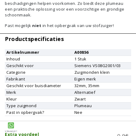
beschadigingen helpen voorkomen. Zo biedt deze plumeau
een praktische oplossing voor een voorzichtige en grondige
schoonmaak.
Past mogelijk
niet
in het opbergvak van uw stofzuiger!
Productspecificaties
Artikelnummer
A00856
Inhoud
1
Stuk
Geschikt voor
Siemens
VS08G2001/03
Categorie
Zuigmonden klein
Fabrikant
Eigen merk
Geschikt voor buisdiameter
32mm, 35mm
Merk
Alternatief
Kleur
Zwart
Type zuigmond
Plumeau
Past in opbergvak?
Nee
Vraagje?
Extra voordeel
9,95