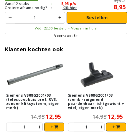
Vanaf 2 stuks
:
5,95
p/s
8,95
Grotere afname nodig?
:
Klik hier
Bestellen
Vóór 22:00 besteld = Morgen in huis!
Voorraad: 5+
Klanten kochten ook
Siemens VS08G2001/03
Siemens VS08G2001/03
(telescoopbuis prof. RVS,
(combi-zuigmond
zonder kliksysteem, eigen
paardenhaar lichtgewicht +
merk)
wiel, eigen merk)
12,95
12,95
14,95
14,95