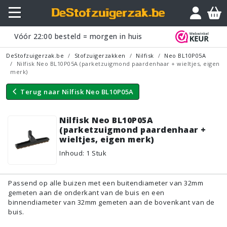
Vraagje?
Vóór
22:00
besteld = morgen in huis
DeStofzuigerzak.be
Stofzuigerzakken
Nilfisk
Neo BL10P05A
Nilfisk Neo BL10P05A (parketzuigmond paardenhaar + wieltjes, eigen
merk)
Terug naar
Nilfisk Neo BL10P05A
Nilfisk Neo BL10P05A
(parketzuigmond paardenhaar +
wieltjes, eigen merk)
Inhoud
:
1
Stuk
Passend op alle buizen met een buitendiameter van 32mm
gemeten aan de onderkant van de buis en een
binnendiameter van 32mm gemeten aan de bovenkant van de
buis.