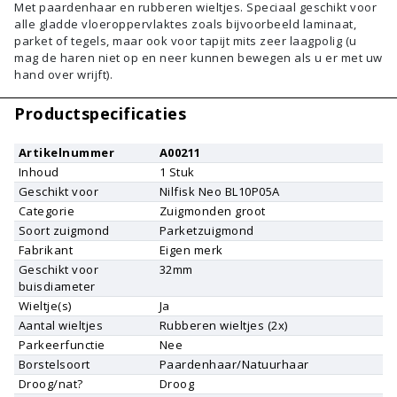
Met paardenhaar en rubberen wieltjes. Speciaal geschikt voor
alle gladde vloeroppervlaktes zoals bijvoorbeeld laminaat,
parket of tegels, maar ook voor tapijt mits zeer laagpolig (u
mag de haren niet op en neer kunnen bewegen als u er met uw
hand over wrijft).
Productspecificaties
Artikelnummer
A00211
Inhoud
1
Stuk
Geschikt voor
Nilfisk
Neo BL10P05A
Categorie
Zuigmonden groot
Soort zuigmond
Parketzuigmond
Fabrikant
Eigen merk
Geschikt voor
32mm
buisdiameter
Wieltje(s)
Ja
Aantal wieltjes
Rubberen wieltjes (2x)
Parkeerfunctie
Nee
Borstelsoort
Paardenhaar/Natuurhaar
Droog/nat?
Droog