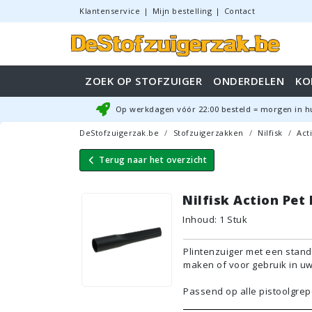
Klantenservice
|
Mijn bestelling
|
Contact
ZOEK OP STOFZUIGER
ONDERDELEN
KO
Op werkdagen vóór
22:00
besteld = morgen in h
DeStofzuigerzak.be
Stofzuigerzakken
Nilfisk
Act
Terug naar
het overzicht
Nilfisk Action Pet
Inhoud
:
1
Stuk
Plintenzuiger met een stand
maken of voor gebruik in uw
Passend op alle pistoolgrep