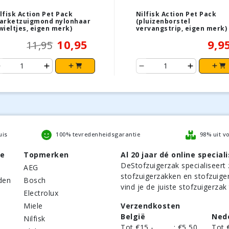
lfisk Action Pet Pack
Nilfisk Action Pet Pack
arketzuigmond nylonhaar
(pluizenborstel
wieltjes, eigen merk)
vervangstrip, eigen merk)
10,95
9,9
11,95
uis
100% tevredenheidsgarantie
98% uit v
be
Topmerken
Al 20 jaar dé online speciali
DeStofzuigerzak
specialiseert 
AEG
stofzuigerzakken en stofzuige
den
Bosch
vind je de juiste stofzuigerzak
Electrolux
Miele
Verzendkosten
België
Ned
Nilfisk
Tot €15,-
:
€5,50
Tot 