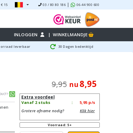
|
 €
15
03 / 80 80 186
06-44 900 600
INLOGGEN
|
WINKELMANDJE
oorraad leverbaar
30 Dagen bedenktijd
8,95
9,95
nu
duct?
Extra voordeel
Vanaf 2 stuks
:
5,95
p/s
unnen
Grotere afname nodig?
Klik hier
Voorraad: 5+