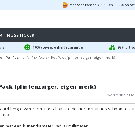
Verzendkosten €
5,50
en
€
1,50
vanaf
RTINGSSTICKER
uis
100% tevredenheidsgarantie
98% uit v
ion Pet Pack
Nilfisk Action Pet Pack (plintenzuiger, eigen merk)
 Pack (plintenzuiger, eigen merk)
Vraag over dit pro
aard lengte van 20cm. Ideaal om kleine kieren/ruimtes schoon te k
 auto.
en met een buitendiameter van 32 millimeter.