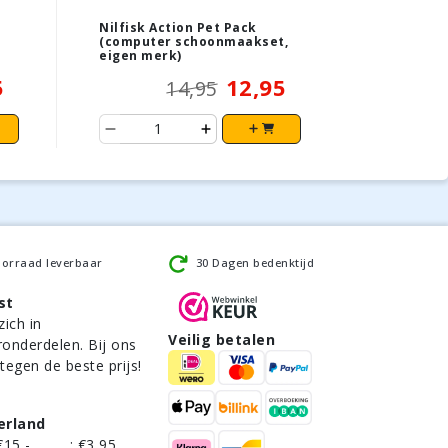
Nilfisk Action Pet Pack
(computer schoonmaakset,
eigen merk)
5
12,95
14,95
oorraad leverbaar
30 Dagen bedenktijd
st
zich in
Veilig betalen
ronderdelen. Bij ons
 tegen de beste prijs!
erland
€15,-
:
€3,95