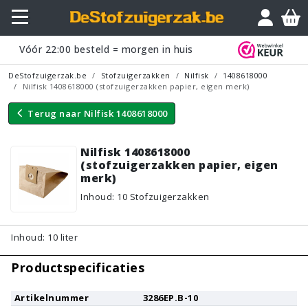
Vraagje?
Vóór
22:00
besteld = morgen in huis
DeStofzuigerzak.be
Stofzuigerzakken
Nilfisk
1408618000
Nilfisk 1408618000 (stofzuigerzakken papier, eigen merk)
Terug naar
Nilfisk 1408618000
Nilfisk 1408618000
(stofzuigerzakken papier, eigen
merk)
Inhoud
:
10
Stofzuigerzakken
Inhoud: 10 liter
Productspecificaties
Artikelnummer
3286EP.B-10