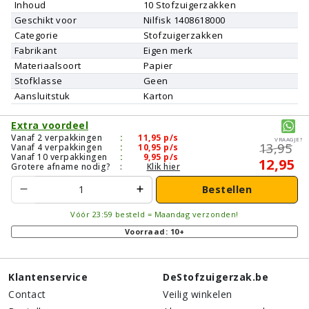
Inhoud
10
Stofzuigerzakken
Geschikt voor
Nilfisk
1408618000
Categorie
Stofzuigerzakken
Fabrikant
Eigen merk
Materiaalsoort
Papier
Stofklasse
Geen
Aansluitstuk
Karton
Extra voordeel
Vanaf 2 verpakkingen
:
11,95
p/s
Vraagje?
13,95
Vanaf 4 verpakkingen
:
10,95
p/s
Vanaf 10 verpakkingen
:
9,95
p/s
12,95
Grotere afname nodig?
:
Klik hier
Bestellen
Vóór 23:59 besteld = Maandag verzonden!
Voorraad: 10+
Klantenservice
DeStofzuigerzak.be
Contact
Veilig winkelen