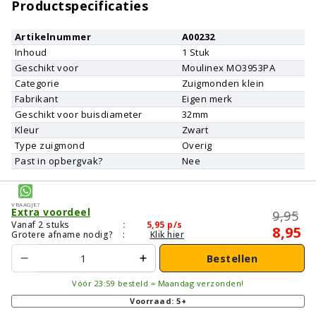
Productspecificaties
Artikelnummer
A00232
Inhoud
1
Stuk
Geschikt voor
Moulinex
MO3953PA
Categorie
Zuigmonden klein
Fabrikant
Eigen merk
Geschikt voor buisdiameter
32mm
Kleur
Zwart
Type zuigmond
Overig
Past in opbergvak?
Nee
Vraagje?
Extra voordeel
9,95
Vanaf 2 stuks
:
5,95
p/s
8,95
Grotere afname nodig?
:
Klik hier
Bestellen
Vóór 23:59 besteld = Maandag verzonden!
Voorraad: 5+