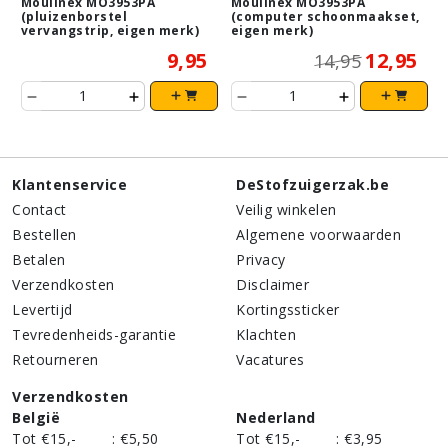
Moulinex MO3953PA
Moulinex MO3953PA
(pluizenborstel
(computer schoonmaakset,
vervangstrip, eigen merk)
eigen merk)
9,95
12,95
14,95
Klantenservice
DeStofzuigerzak.be
Contact
Veilig winkelen
Bestellen
Algemene voorwaarden
Betalen
Privacy
Verzendkosten
Disclaimer
Levertijd
Kortingssticker
Tevredenheids-garantie
Klachten
Retourneren
Vacatures
Verzendkosten
België
Nederland
Tot €15,-
:
€5,50
Tot €15,-
:
€3,95