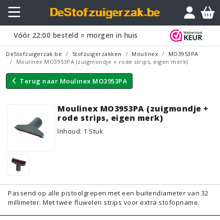
Vraagje?
Vóór
22:00
besteld = morgen in huis
DeStofzuigerzak.be
Stofzuigerzakken
Moulinex
MO3953PA
Moulinex MO3953PA (zuigmondje + rode strips, eigen merk)
Terug naar
Moulinex MO3953PA
Moulinex MO3953PA (zuigmondje +
rode strips, eigen merk)
Inhoud
:
1
Stuk
Passend op alle pistoolgrepen met een buitendiameter van 32
millimeter. Met twee fluwelen strips voor extra stofopname.