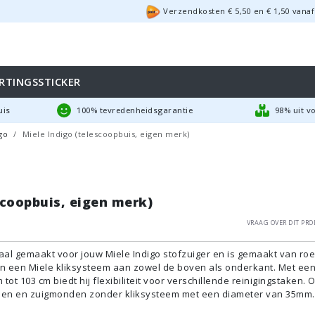
Verzendkosten €
5,50
en
€
1,50
vanaf
RTINGSSTICKER
uis
100% tevredenheidsgarantie
98% uit v
go
Miele Indigo (telescoopbuis, eigen merk)
scoopbuis, eigen merk)
Vraag over dit pro
aal gemaakt voor jouw Miele Indigo stofzuiger en is gemaakt van roes
van een Miele kliksysteem aan zowel de boven als onderkant. Met ee
tot 103 cm biedt hij flexibiliteit voor verschillende reinigingstaken.
pen en zuigmonden zonder kliksysteem met een diameter van 35mm.