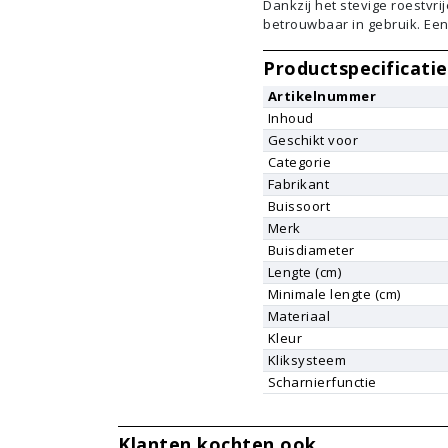
Dankzij het stevige roestvr
betrouwbaar in gebruik. Een 
Productspecificatie
Artikelnummer
Inhoud
Geschikt voor
Categorie
Fabrikant
Buissoort
Merk
Buisdiameter
Lengte (cm)
Minimale lengte (cm)
Materiaal
Kleur
Kliksysteem
Scharnierfunctie
Klanten kochten ook