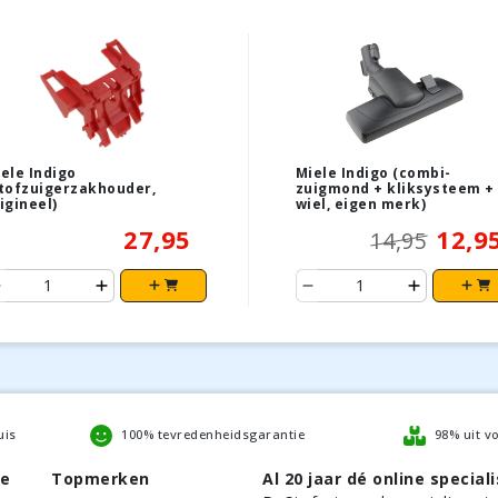
ele Indigo
Miele Indigo (combi-
tofzuigerzakhouder,
zuigmond + kliksysteem +
igineel)
wiel, eigen merk)
27,95
12,9
14,95
uis
100% tevredenheidsgarantie
98% uit v
be
Topmerken
Al 20 jaar dé online speciali