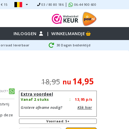
|
 €
15
03 / 80 80 186
06-44 900 600
INLOGGEN
|
WINKELMANDJE
oorraad leverbaar
30 Dagen bedenktijd
14,95
18,95
nu
duct?
Extra voordeel
Vanaf 2 stuks
:
13,95
p/s
tvrij
Grotere afname nodig?
Klik hier
n
 Op deze
Voorraad: 5+