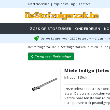
Klantenservice
|
Mijn bestelling
|
Contact
ZOEK OP STOFZUIGER
ONDERDELEN
KO
Op werkdagen vóór
22:00
besteld = morgen in h
DeStofzuigerzak.be
Stofzuigerzakken
Miele
Indi
Terug naar
Miele Indigo
Miele Indigo (tele
Inhoud
:
1
Stuk
Deze telescoopbuis is speci
staal. De buis is voorzien 
verstelbare lengte van 61 cm 
buis passen ook pistoolgre