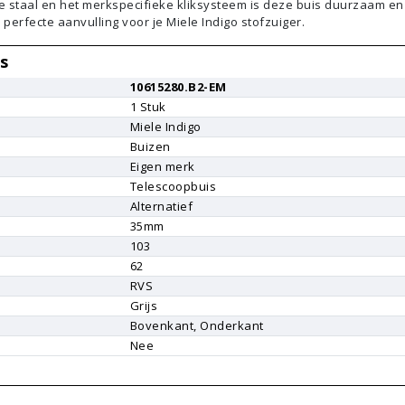
ije staal en het merkspecifieke kliksysteem is deze buis duurzaam en
perfecte aanvulling voor je Miele Indigo stofzuiger.
s
10615280.B2-EM
1
Stuk
Miele
Indigo
Buizen
Eigen merk
Telescoopbuis
Alternatief
35mm
103
62
RVS
Grijs
Bovenkant, Onderkant
Nee