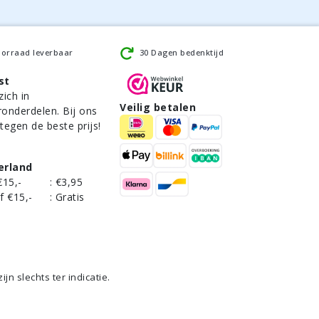
oorraad leverbaar
30 Dagen bedenktijd
st
zich in
Veilig betalen
ronderdelen. Bij ons
 tegen de beste prijs!
erland
€15,-
:
€3,95
f €15,-
:
Gratis
n slechts ter indicatie.