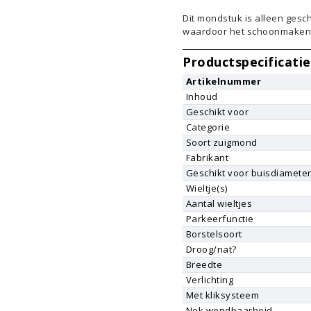
Dit mondstuk is alleen gesc
waardoor het schoonmaken 
Productspecificatie
Artikelnummer
Inhoud
Geschikt voor
Categorie
Soort zuigmond
Fabrikant
Geschikt voor buisdiamete
Wieltje(s)
Aantal wieltjes
Parkeerfunctie
Borstelsoort
Droog/nat?
Breedte
Verlichting
Met kliksysteem
Nek wendbaarheid