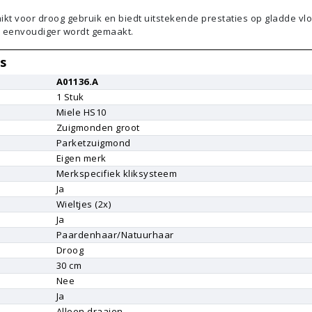
hikt voor droog gebruik en biedt uitstekende prestaties op gladde vl
eenvoudiger wordt gemaakt.
s
A01136.A
1
Stuk
Miele
HS10
Zuigmonden groot
Parketzuigmond
Eigen merk
r
Merkspecifiek kliksysteem
Ja
Wieltjes (2x)
Ja
Paardenhaar/Natuurhaar
Droog
30 cm
Nee
Ja
Alleen draaien