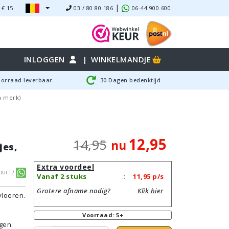
|
 €
15
03 / 80 80 186
06-44 900 600
INLOGGEN
|
WINKELMANDJE
oorraad leverbaar
30 Dagen bedenktijd
n merk)
12,95
14,95
nu
jes,
Extra voordeel
duct?
Vanaf 2 stuks
:
11,95
p/s
Grotere afname nodig?
Klik hier
vloeren.
Voorraad: 5+
gen.