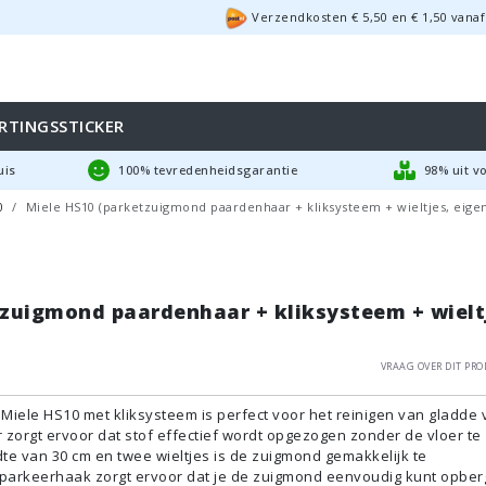
Verzendkosten €
5,50
en
€
1,50
vanaf
RTINGSSTICKER
uis
100% tevredenheidsgarantie
98% uit v
0
Miele HS10 (parketzuigmond paardenhaar + kliksysteem + wieltjes, eige
tzuigmond paardenhaar + kliksysteem + wielt
Vraag over dit pro
iele HS10 met kliksysteem is perfect voor het reinigen van gladde 
zorgt ervoor dat stof effectief wordt opgezogen zonder de vloer te
e van 30 cm en twee wieltjes is de zuigmond gemakkelijk te
arkeerhaak zorgt ervoor dat je de zuigmond eenvoudig kunt opber