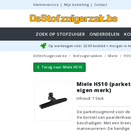
Klantenservice
|
Mijn bestelling
|
Contact
ZOEK OP STOFZUIGER
ONDERDELEN
KO
Op werkdagen vóór
22:00
besteld = morgen in h
DeStofzuigerzak.be
Stofzuigerzakken
Miele
HS1
Terug naar
Miele HS10
Miele HS10 (parke
eigen merk)
Inhoud
:
1
Stuk
De parketzuigmond voor de M
De borstel van paardenhaar 
beschadigen. Met een breedt
manoeuvreren. De handige p