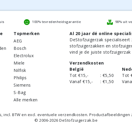
uis
100% tevredenheidsgarantie
98% uit v
be
Topmerken
Al 20 jaar dé online speciali
DeStofzuigerzak
specialiseert 
AEG
stofzuigerzakken en stofzuige
den
Bosch
vind je de juiste stofzuigerzak
Electrolux
Miele
Verzendkosten
België
Ned
Nilfisk
Tot €15,-
:
€5,50
Tot 
Philips
Vanaf €15,-
:
€1,50
Vana
Siemens
S-Bag
Alle merken
's,
incl
. BTW en excl. eventuele verzendkosten. Productafbeeldingen zij
©
2006
-
2026
DeStofzuigerzak.be