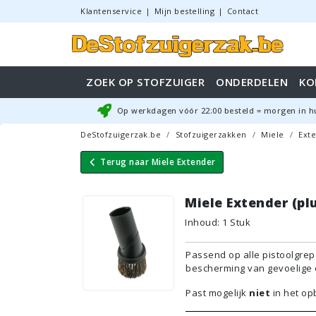
Klantenservice
|
Mijn bestelling
|
Contact
ZOEK OP STOFZUIGER
ONDERDELEN
KO
Op werkdagen vóór
22:00
besteld = morgen in h
DeStofzuigerzak.be
Stofzuigerzakken
Miele
Ext
Terug naar
Miele Extender
Miele Extender (p
Inhoud
:
1
Stuk
Passend op alle pistoolgrep
bescherming van gevoelige o
Past mogelijk
niet
in het op