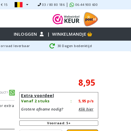
|
 €
15
03 / 80 80 186
06-44 900 600
INLOGGEN
|
WINKELMANDJE
oorraad leverbaar
30 Dagen bedenktijd
8,95
duct?
Extra voordeel
Vanaf 2 stuks
:
5,95
p/s
or extra
Grotere afname nodig?
Klik hier
Voorraad: 5+