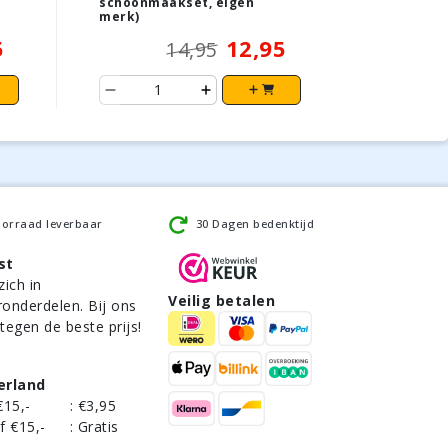
schoonmaakset, eigen
merk)
5
12,95
14,95
oorraad leverbaar
30 Dagen bedenktijd
st
zich in
Veilig betalen
ronderdelen. Bij ons
 tegen de beste prijs!
erland
€15,-
:
€3,95
f €15,-
:
Gratis