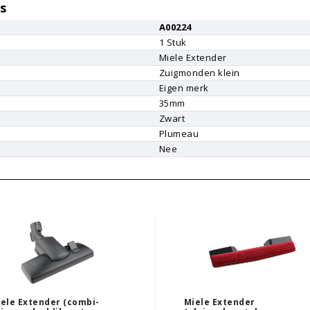
s
A00224
1
Stuk
Miele
Extender
Zuigmonden klein
Eigen merk
r
35mm
Zwart
Plumeau
Nee
ele Extender (combi-
Miele Extender