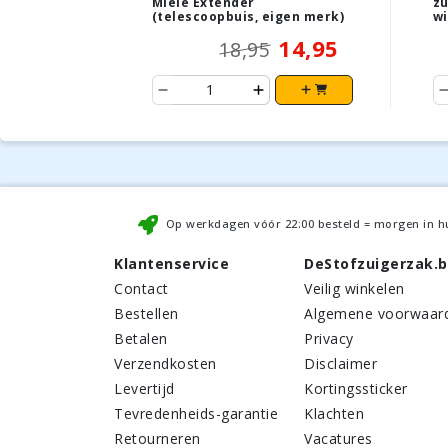
Miele Extender
zu
(telescoopbuis, eigen merk)
wi
14,95
18,95
Op werkdagen vóór
22:00
besteld = morgen in h
Klantenservice
DeStofzuigerzak.
Contact
Veilig winkelen
Bestellen
Algemene voorwaar
Betalen
Privacy
Verzendkosten
Disclaimer
Levertijd
Kortingssticker
Tevredenheids-garantie
Klachten
Retourneren
Vacatures