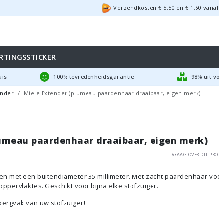
Verzendkosten €
5,50
en
€
1,50
vanaf
RTINGSSTICKER
uis
100% tevredenheidsgarantie
98% uit v
ender
Miele Extender (plumeau paardenhaar draaibaar, eigen merk)
lumeau paardenhaar draaibaar, eigen merk)
Vraag over dit pro
en met een buitendiameter 35 millimeter. Met zacht paardenhaar vo
ppervlaktes. Geschikt voor bijna elke stofzuiger.
bergvak van uw stofzuiger!