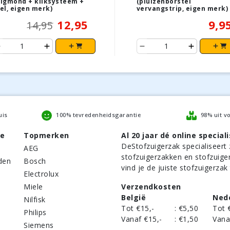
igmond + kliksysteem +
(pluizenborstel
el, eigen merk)
vervangstrip, eigen merk)
12,95
9,9
14,95
uis
100% tevredenheidsgarantie
98% uit v
be
Topmerken
Al 20 jaar dé online speciali
DeStofzuigerzak
specialiseert 
AEG
stofzuigerzakken en stofzuige
den
Bosch
vind je de juiste stofzuigerzak
Electrolux
Miele
Verzendkosten
België
Ned
Nilfisk
Tot €15,-
:
€5,50
Tot 
Philips
Vanaf €15,-
:
€1,50
Vana
Siemens