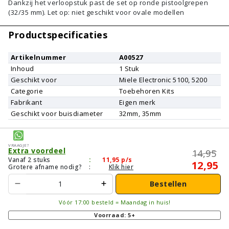
Dankzij het verloopstuk past de set op ronde pistoolgrepen
(32/35 mm). Let op: niet geschikt voor ovale modellen
Productspecificaties
Artikelnummer
A00527
Inhoud
1
Stuk
Geschikt voor
Miele
Electronic 5100, 5200
Categorie
Toebehoren Kits
Fabrikant
Eigen merk
Geschikt voor buisdiameter
32mm, 35mm
Vraagje?
Extra voordeel
14,95
Vanaf 2 stuks
:
11,95
p/s
12,95
Grotere afname nodig?
:
Klik hier
Bestellen
Vóór 17:00 besteld = Maandag in huis!
Voorraad: 5+