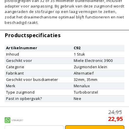
pistoolgrepen van 32 of 35 millimeter buitendiameter, inclusief
adapter voor aanpassing. Bij gebruik van deze zuigmond wordt
aangeraden de stofzuiger op een laag vermogen te zetten,
zodat het draaimechanisme optimaal blijft functioneren en niet
beschadigd raakt.
Productspecificaties
Artikelnummer
C92
Inhoud
1
Stuk
Geschikt voor
Miele
Electronic 3900
Categorie
Zuigmonden klein
Fabrikant
Alternatief
Geschikt voor buisdiameter
32mm, 35mm
Merk
Menalux
Type zuigmond
Turboborstel
Past in opbergvak?
Nee
24,95
22,95
Vraagje?