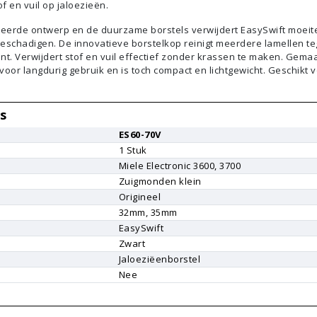
f en vuil op jaloezieën.
teerde ontwerp en de duurzame borstels verwijdert EasySwift moeit
beschadigen. De innovatieve borstelkop reinigt meerdere lamellen teg
ent. Verwijdert stof en vuil effectief zonder krassen te maken. Gema
oor langdurig gebruik en is toch compact en lichtgewicht. Geschikt 
s
ES60-70V
1
Stuk
Miele
Electronic 3600, 3700
Zuigmonden klein
Origineel
r
32mm, 35mm
EasySwift
Zwart
Jaloeziëenborstel
Nee