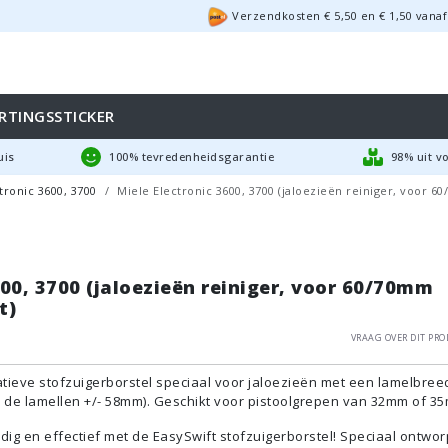
Verzendkosten €
5,50
en
€
1,50
vanaf
RTINGSSTICKER
uis
100% tevredenheidsgarantie
98% uit v
tronic 3600, 3700
Miele Electronic 3600, 3700 (jaloezieën reiniger, voor 6
600, 3700 (jaloezieën reiniger, voor 60/70mm
t)
Vraag over dit pro
tieve stofzuigerborstel speciaal voor jaloezieën met een lamelbree
 de lamellen +/- 58mm). Geschikt voor pistoolgrepen van 32mm of 3
 en effectief met de EasySwift stofzuigerborstel! Speciaal ontwo