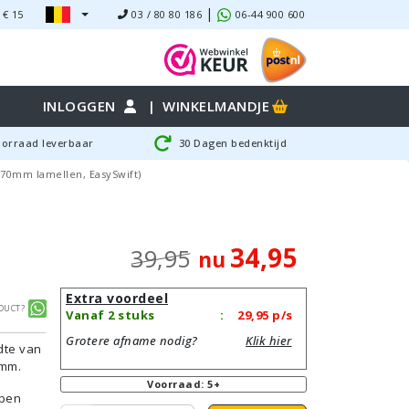
|
 €
15
03 / 80 80 186
06-44 900 600
INLOGGEN
|
WINKELMANDJE
oorraad leverbaar
30 Dagen bedenktijd
0/70mm lamellen, EasySwift)
34,95
39,95
nu
Extra voordeel
duct?
Vanaf 2 stuks
:
29,95
p/s
Grotere afname nodig?
Klik hier
dte van
5mm.
Voorraad: 5+
rpen