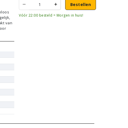
Bestellen
eloos
Vóór 22:00 besteld = Morgen in huis!
elijk,
akt van
voor