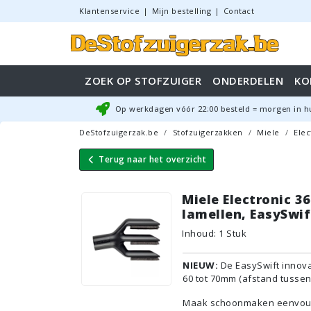
Klantenservice
|
Mijn bestelling
|
Contact
ZOEK OP STOFZUIGER
ONDERDELEN
KO
Op werkdagen vóór
22:00
besteld = morgen in h
DeStofzuigerzak.be
Stofzuigerzakken
Miele
Elec
Terug naar
het overzicht
Miele Electronic 3
lamellen, EasySwif
Inhoud
:
1
Stuk
NIEUW:
De EasySwift innova
60 tot 70mm (afstand tussen
Maak schoonmaken eenvoudig