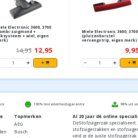
ele Electronic 3600, 3700
ombi-zuigmond +
Miele Electronic 3600, 3700
iksysteem + wiel, eigen
(pluizenborstel
erk)
vervangstrip, eigen merk)
12,95
9,9
14,95
uis
100% tevredenheidsgarantie
98% uit v
be
Topmerken
Al 20 jaar dé online speciali
DeStofzuigerzak
specialiseert 
AEG
stofzuigerzakken en stofzuige
den
Bosch
vind je de juiste stofzuigerzak