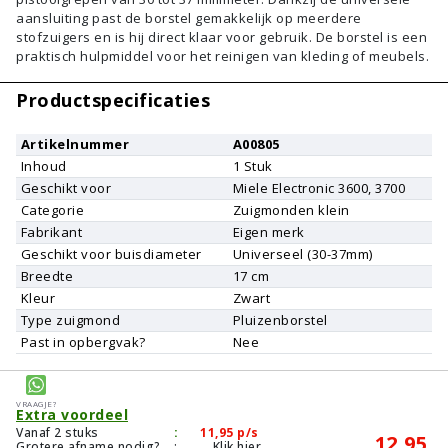
aansluiting past de borstel gemakkelijk op meerdere
stofzuigers en is hij direct klaar voor gebruik. De borstel is een
praktisch hulpmiddel voor het reinigen van kleding of meubels.
Productspecificaties
Artikelnummer
A00805
Inhoud
1
Stuk
Geschikt voor
Miele
Electronic 3600, 3700
Categorie
Zuigmonden klein
Fabrikant
Eigen merk
Geschikt voor buisdiameter
Universeel (30-37mm)
Breedte
17 cm
Kleur
Zwart
Type zuigmond
Pluizenborstel
Past in opbergvak?
Nee
Vraagje?
Extra voordeel
Vanaf 2 stuks
:
11,95
p/s
12,95
Grotere afname nodig?
:
Klik hier