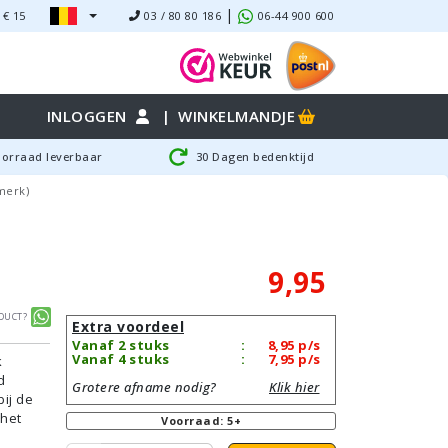
|
 €
15
03 / 80 80 186
06-44 900 600
INLOGGEN
|
WINKELMANDJE
oorraad leverbaar
30 Dagen bedenktijd
merk)
9,95
duct?
Extra voordeel
Vanaf 2 stuks
:
8,95
p/s
Vanaf 4 stuks
:
7,95
p/s
k
d
Grotere afname nodig?
Klik hier
bij de
 het
Voorraad: 5+