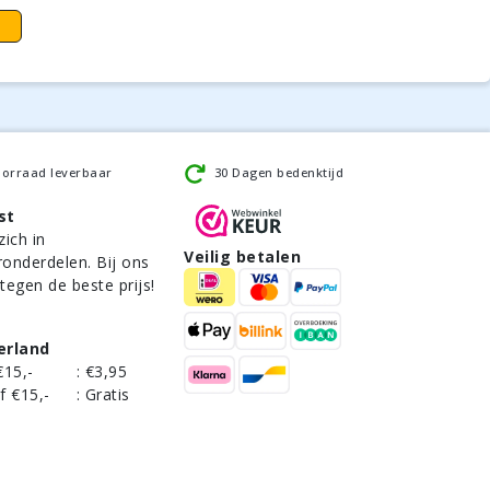
oorraad leverbaar
30 Dagen bedenktijd
st
zich in
Veilig betalen
ronderdelen. Bij ons
 tegen de beste prijs!
erland
€15,-
:
€3,95
f €15,-
:
Gratis