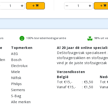
uis
100% tevredenheidsgarantie
98% uit v
be
Topmerken
Al 20 jaar dé online speciali
DeStofzuigerzak
specialiseert 
AEG
stofzuigerzakken en stofzuige
den
Bosch
vind je de juiste stofzuigerzak
Electrolux
Miele
Verzendkosten
België
Ned
Nilfisk
Tot €15,-
:
€5,50
Tot 
Philips
Vanaf €15,-
:
€1,50
Vana
Siemens
S-Bag
Alle merken