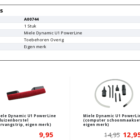
s
A00744
1
Stuk
Miele
Dynamic U1 PowerLine
Toebehoren Overig
Eigen merk
ele Dynamic U1 PowerLine
Miele Dynamic U1 PowerLi
luizenborstel
(computer schoonmaakset
rvangstrip, eigen merk)
eigen merk)
9,95
12,9
14,95