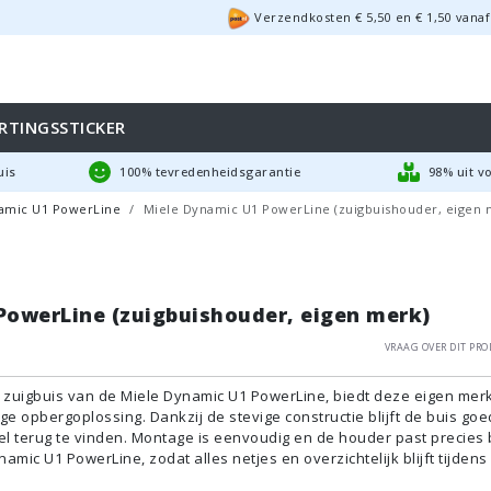
Verzendkosten €
5,50
en
€
1,50
vanaf
RTINGSSTICKER
uis
100% tevredenheidsgarantie
98% uit v
amic U1 PowerLine
Miele Dynamic U1 PowerLine (zuigbuishouder, eigen 
PowerLine (zuigbuishouder, eigen merk)
Vraag over dit pro
 zuigbuis van de Miele Dynamic U1 PowerLine, biedt deze eigen mer
e opbergoplossing. Dankzij de stevige constructie blijft de buis goe
nel terug te vinden. Montage is eenvoudig en de houder past precies 
mic U1 PowerLine, zodat alles netjes en overzichtelijk blijft tijdens