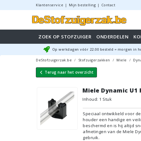
Klantenservice
|
Mijn bestelling
|
Contact
ZOEK OP STOFZUIGER
ONDERDELEN
KO
Op werkdagen vóór
22:00
besteld = morgen in h
DeStofzuigerzak.be
Stofzuigerzakken
Miele
Dyn
Terug naar
het overzicht
Miele Dynamic U1 
Inhoud
:
1
Stuk
Speciaal ontwikkeld voor de
houder een handige en veilig
beschermd en is hij altijd s
afmetingen van de Miele Dyna
gebruik.