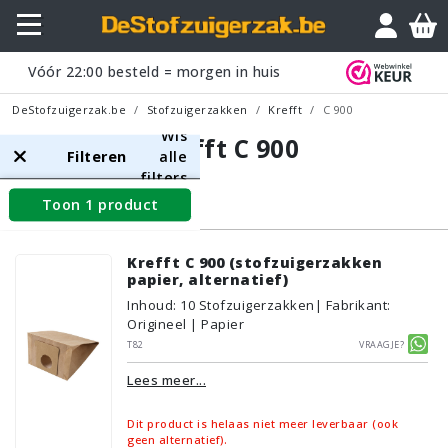
Vóór
22:00
besteld = morgen in huis
DeStofzuigerzak.be
Stofzuigerzakken
Krefft
C 900
Wis
Krefft C 900
Filteren
alle
filters
Toon 1 product
Stofzuigerzakken
Krefft C 900 (stofzuigerzakken
papier, alternatief)
Inhoud
:
10
Stofzuigerzakken
| Fabrikant:
Origineel | Papier
T82
Vraagje?
Lees meer...
Dit product is helaas niet meer leverbaar (ook
geen alternatief).