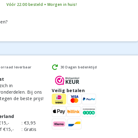
Vóór 22:00 besteld = Morgen in huis!
den?
oorraad leverbaar
30 Dagen bedenktijd
st
zich in
Veilig betalen
ronderdelen. Bij ons
 tegen de beste prijs!
erland
€15,-
:
€3,95
f €15,-
:
Gratis