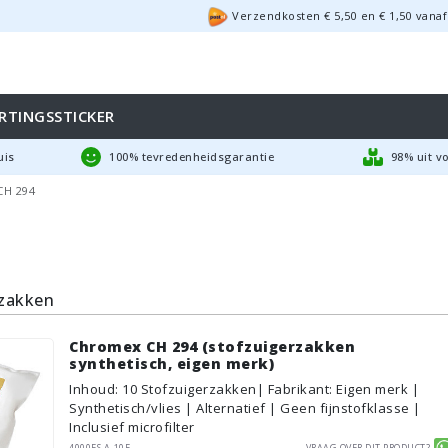
Verzendkosten €
5,50
en
€
1,50
vanaf
RTINGSSTICKER
uis
100% tevredenheidsgarantie
98% uit v
CH 294
rzakken
Chromex CH 294 (stofzuigerzakken
synthetisch, eigen merk)
Inhoud
:
10
Stofzuigerzakken
| Fabrikant: Eigen merk |
Synthetisch/vlies | Alternatief | Geen fijnstofklasse |
Inclusief microfilter
4000ES.A-10F
Vraag over dit product?