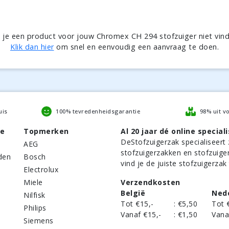
 je een product voor jouw Chromex CH 294 stofzuiger niet vin
Klik dan hier
om snel en eenvoudig een aanvraag te doen.
uis
100% tevredenheidsgarantie
98% uit v
be
Topmerken
Al 20 jaar dé online speciali
DeStofzuigerzak
specialiseert 
AEG
stofzuigerzakken en stofzuige
den
Bosch
vind je de juiste stofzuigerzak
Electrolux
Miele
Verzendkosten
België
Ned
Nilfisk
Tot €15,-
:
€5,50
Tot 
Philips
Vanaf €15,-
:
€1,50
Vana
Siemens