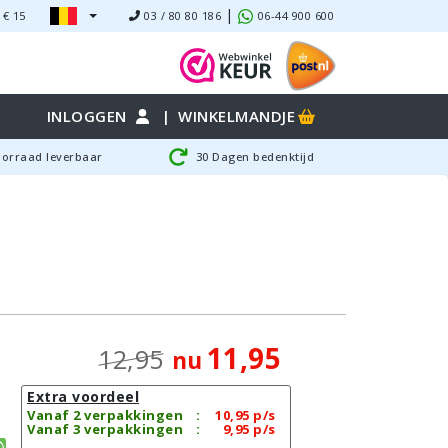
|
 €
15
03 / 80 80 186
06-44 900 600
INLOGGEN
|
WINKELMANDJE
oorraad leverbaar
30 Dagen bedenktijd
11,95
12,95
nu
Extra voordeel
Vanaf 2 verpakkingen
:
10,95
p/s
Vanaf 3 verpakkingen
:
9,95
p/s