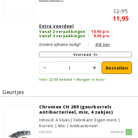
12,95
11,95
Extra voordeel
Vanaf 2 verpakkingen
:
10,95
p/s
Vanaf 3 verpakkingen
:
9,95
p/s
Grotere afname nodig?
:
Klik hier
Voorraad: 5+
Bestellen
Vóór 22:00 besteld = Morgen in huis!
Geurtjes
Chromex CH 289 (geurkorrels
antibacterieel, mix, 4 zakjes)
Inhoud
:
4
Stuks
| Fabrikant: Eigen merk |
Korrels | Mix | Antibacterieel
FGA-MIX
Vraagje?