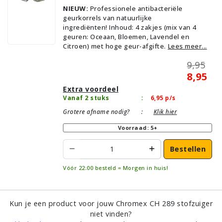
NIEUW:
Professionele antibacteriële
geurkorrels van natuurlijke
ingrediënten! Inhoud: 4 zakjes (mix van 4
geuren: Oceaan, Bloemen, Lavendel en
Citroen) met hoge geur-afgifte.
Lees meer...
9,95
8,95
Extra voordeel
Vanaf 2 stuks
:
6,95
p/s
Grotere afname nodig?
:
Klik hier
Voorraad: 5+
Bestellen
Vóór 22:00 besteld = Morgen in huis!
Kun je een product voor jouw Chromex CH 289 stofzuiger
niet vinden?