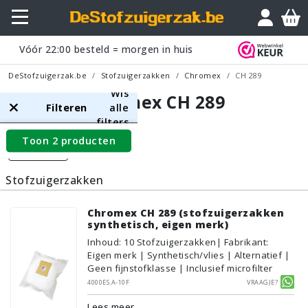
Vóór
22:00
besteld = morgen in huis
DeStofzuigerzak.be
Stofzuigerzakken
Chromex
CH 289
Wis
Chromex CH 289
Filteren
alle
filters
Toon 2 producten
Filters
Stofzuigerzakken
Chromex CH 289 (stofzuigerzakken
synthetisch, eigen merk)
Inhoud
:
10
Stofzuigerzakken
| Fabrikant:
Eigen merk | Synthetisch/vlies | Alternatief |
Geen fijnstofklasse | Inclusief microfilter
4000ES.A-10F
Vraagje?
Lees meer...