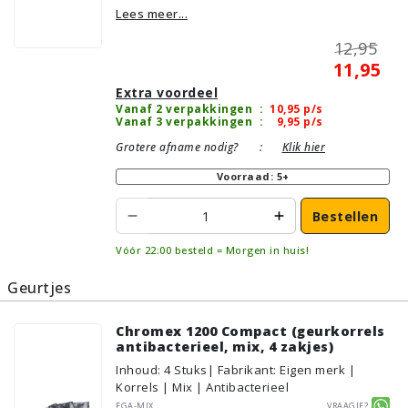
Lees meer...
12,95
11,95
Extra voordeel
Vanaf 2 verpakkingen
:
10,95
p/s
Vanaf 3 verpakkingen
:
9,95
p/s
Grotere afname nodig?
:
Klik hier
Voorraad: 5+
Bestellen
Vóór 22:00 besteld = Morgen in huis!
Geurtjes
Chromex 1200 Compact (geurkorrels
antibacterieel, mix, 4 zakjes)
Inhoud
:
4
Stuks
| Fabrikant: Eigen merk |
Korrels | Mix | Antibacterieel
FGA-MIX
Vraagje?