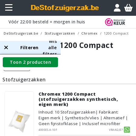
Vóór
22:00
besteld = morgen in huis
DeStofzuigerzak.be
Stofzuigerzakken
Chromex
1200 Compact
Wis
Chromex 1200 Compact
Filteren
alle
filters
Toon 2 producten
Filters
Stofzuigerzakken
Chromex 1200 Compact
(stofzuigerzakken synthetisch,
eigen merk)
Inhoud
:
10
Stofzuigerzakken
| Fabrikant:
Eigen merk | Synthetisch/vlies | Alternatief |
Geen fijnstofklasse | Inclusief microfilter
4000ES.A-10F
Vraagje?