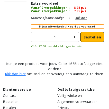
Extra voordeel
Vanaf 2 verpakkingen
:
8,95
p/s
Vanaf 4 verpakkingen
:
7,95
p/s
Grotere afname nodig?
:
Klik hier
Bijna uitverkocht!
Nog 4 op voorraad.
Bestellen
Vóór 22:00 besteld = Morgen in huis!
Kun je een product voor jouw Calor 4656 stofzuiger niet
vinden?
Klik dan hier
om snel en eenvoudig een aanvraag te doen.
Klantenservice
DeStofzuigerzak.be
Contact
Veilig winkelen
Bestellen
Algemene voorwaarden
Betalen
Privacy