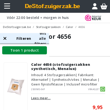
Vóór
22:00
besteld = morgen in huis
DeStofzuigerzak.be
Stofzuigerzakken
Calor
4656
Wis
Calor 4656
Filteren
alle
filters
Toon 1 product
Stofzuigerzakken
Calor 4656 (stofzuigerzakken
synthetisch, Menalux)
Inhoud
:
4
Stofzuigerzakken
| Fabrikant:
Alternatief | Synthetisch/vlies | Menalux |
Geen fijnstofklasse | Inclusief microfilter
2500MS-04F
Vraagje?
Lees meer...
9,95