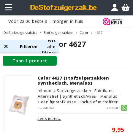
Vóór
22:00
besteld = morgen in huis
DeStofzuigerzak.be
Stofzuigerzakken
Calor
4627
Wis
Calor 4627
Filteren
alle
filters
Toon 1 product
Stofzuigerzakken
Calor 4627 (stofzuigerzakken
synthetisch, Menalux)
Inhoud
:
4
Stofzuigerzakken
| Fabrikant:
Alternatief | Synthetisch/vlies | Menalux |
Geen fijnstofklasse | Inclusief microfilter
2500MS-04F
Vraagje?
Lees meer...
9,95