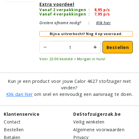
Extra voordeel
Vanaf 2 verpakkingen
:
8,95
p/s
Vanaf 4 verpakkingen
:
7,95
p/s
Grotere afname nodig?
:
Klik hier
Bijna uitverkocht!
Nog 4 op voorraad.
Bestellen
Vóór 22:00 besteld = Morgen in huis!
Kun je een product voor jouw Calor 4627 stofzuiger niet
vinden?
Klik dan hier
om snel en eenvoudig een aanvraag te doen.
Klantenservice
DeStofzuigerzak.be
Contact
Veilig winkelen
Bestellen
Algemene voorwaarden
Betalen
Privacy