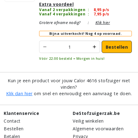
Extra voordeel
Vanaf 2 verpakkingen
:
8,95
p/s
Vanaf 4 verpakkingen
:
7,95
p/s
Grotere afname nodig?
:
Klik hier
Bijna uitverkocht!
Nog 4 op voorraad.
Bestellen
Vóór 22:00 besteld = Morgen in huis!
Kun je een product voor jouw Calor 4616 stofzuiger niet
vinden?
Klik dan hier
om snel en eenvoudig een aanvraag te doen.
Klantenservice
DeStofzuigerzak.be
Contact
Veilig winkelen
Bestellen
Algemene voorwaarden
Betalen
Privacy