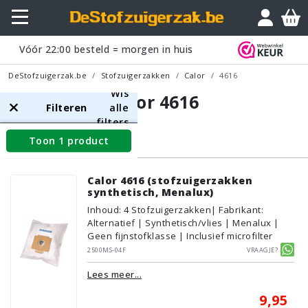
Vóór
22:00
besteld = morgen in huis
DeStofzuigerzak.be
Stofzuigerzakken
Calor
4616
Wis
Calor 4616
Filteren
alle
filters
Toon 1 product
Stofzuigerzakken
Calor 4616 (stofzuigerzakken
synthetisch, Menalux)
Inhoud
:
4
Stofzuigerzakken
| Fabrikant:
Alternatief | Synthetisch/vlies | Menalux |
Geen fijnstofklasse | Inclusief microfilter
2500MS-04F
Vraagje?
Lees meer...
9,95