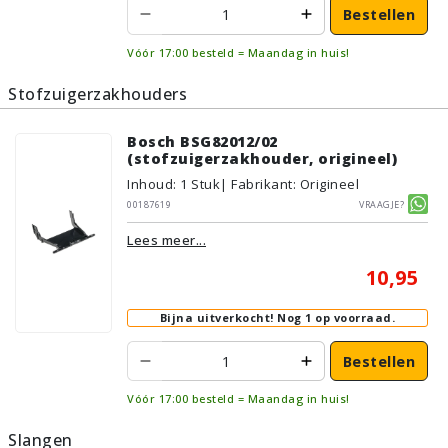
Bestellen
Vóór 17:00 besteld = Maandag in huis!
Stofzuigerzakhouders
Bosch BSG82012/02
(stofzuigerzakhouder, origineel)
Inhoud
:
1
Stuk
| Fabrikant: Origineel
00187619
Vraagje?
Lees meer...
10,95
Bijna uitverkocht!
Nog 1 op voorraad.
Bestellen
Vóór 17:00 besteld = Maandag in huis!
Slangen