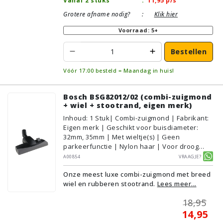
Vanaf 2 stuks
:
11,95
p/s
Grotere afname nodig?
:
Klik hier
Voorraad: 5+
Bestellen
Vóór 17:00 besteld = Maandag in huis!
Bosch BSG82012/02 (combi-zuigmond
+ wiel + stootrand, eigen merk)
Inhoud
:
1
Stuk
| Combi-zuigmond | Fabrikant:
Eigen merk | Geschikt voor buisdiameter:
32mm, 35mm | Met wieltje(s) | Geen
parkeerfunctie | Nylon haar | Voor droog
gebruik | Breedte: 28cm | Zonder verlichting |
A00854
Vraagje?
Zonder kliksysteem | Kleur: Grijs, Zwart |
Onze meest luxe combi-zuigmond met breed
Alternatief | Geschikt voor vloertype:
wiel en rubberen stootrand.
Lees meer...
Plavuizen/Tegels, Parket/Laminaat,
PVC/Vinyl, Tapijt/Vloerbedekking
18,95
14,95