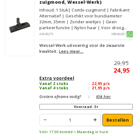
zuigmond, Wessel·Werk)
Inhoud
:
1
Stuk
| Combi-zuigmond | Fabrikant:
Alternatief | Geschikt voor buisdiameter:
32mm, 35mm | Zonder wieltjes | Geen
parkeerfunctie | Nylon haar | Voor droog
gebruik | Breedte: 27cm | Zonder verlichting |
A4535272
Vraagje?
Zonder kliksysteem | Zwart | Wessel·Werk |
Wessel·Werk uitvoering voor de zwaarste
Geschikt voor vloertype: Plavuizen/Tegels,
kwaliteit.
Lees meer...
Parket/Laminaat, PVC/Vinyl,
Tapijt/Vloerbedekking
29,95
24,95
Extra voordeel
Vanaf 2 stuks
:
22,95
p/s
Vanaf 4 stuks
:
21,95
p/s
Grotere afname nodig?
:
Klik hier
Voorraad: 5+
Bestellen
Vóór 17:00 besteld = Maandag in huis!