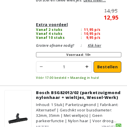
14,95
12,95
Extra voordeel
Vanaf 2 stuks
:
11,95
p/s
Vanaf 4 stuks
:
10,95
p/s
Vanaf 10 stuks
:
9,95
p/s
Grotere afname nodig?
:
Klik hier
Voorraad: 10+
Bestellen
Vóór 17:00 besteld = Maandag in huis!
Bosch BSG82012/02 (parketzuigmond
nylonhaar + wieltjes, Wessel·Werk)
Inhoud
:
1
Stuk
| Parketzuigmond | Fabrikant:
Alternatief | Geschikt voor buisdiameter:
32mm, 35mm | Met wieltje(s) | Geen
parkeerfunctie | Nylon haar | Voor droog
gebruik | Breedte: 30cm | Zonder verlichting |
A4635300
Vraagje?