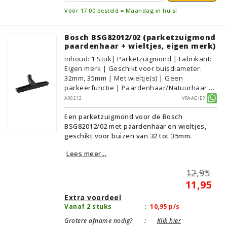
Vóór 17:00 besteld = Maandag in huis!
Bosch BSG82012/02 (parketzuigmond
paardenhaar + wieltjes, eigen merk)
Inhoud
:
1
Stuk
| Parketzuigmond | Fabrikant:
Eigen merk | Geschikt voor buisdiameter:
32mm, 35mm | Met wieltje(s) | Geen
parkeerfunctie | Paardenhaar/Natuurhaar |
Voor droog gebruik | Breedte: 30cm | Zonder
A00212
Vraagje?
verlichting | Zonder kliksysteem | Zwart |
Een parketzuigmond voor de Bosch
Alternatief | Geschikt voor vloertype:
BSG82012/02 met paardenhaar en wieltjes,
Plavuizen/Tegels, Parket/Laminaat, PVC/Vinyl
geschikt voor buizen van 32 tot 35mm.
Lees meer...
12,95
11,95
Extra voordeel
Vanaf 2 stuks
:
10,95
p/s
Grotere afname nodig?
:
Klik hier