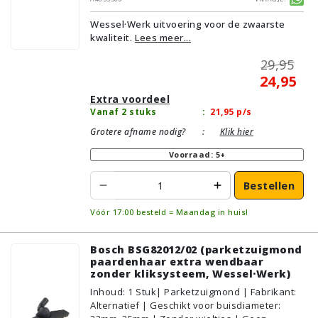
Zonder kliksysteem | Zwart | Wessel·Werk |
Wessel·Werk uitvoering voor de zwaarste
Geschikt voor vloertype: Plavuizen/Tegels,
kwaliteit.
Lees meer...
Parket/Laminaat, PVC/Vinyl
29,95
24,95
Extra voordeel
Vanaf 2 stuks
:
21,95
p/s
Grotere afname nodig?
:
Klik hier
Voorraad: 5+
Bestellen
Vóór 17:00 besteld = Maandag in huis!
Bosch BSG82012/02 (parketzuigmond
paardenhaar extra wendbaar
zonder kliksysteem, Wessel·Werk)
Inhoud
:
1
Stuk
| Parketzuigmond | Fabrikant:
Alternatief | Geschikt voor buisdiameter: