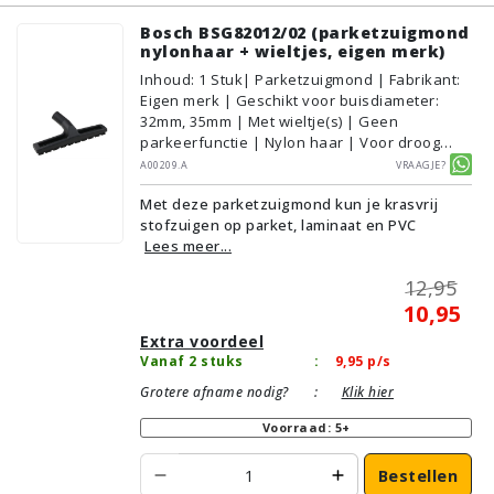
Bosch BSG82012/02 (parketzuigmond
nylonhaar + wieltjes, eigen merk)
Inhoud
:
1
Stuk
| Parketzuigmond | Fabrikant:
Eigen merk | Geschikt voor buisdiameter:
32mm, 35mm | Met wieltje(s) | Geen
parkeerfunctie | Nylon haar | Voor droog
gebruik | Breedte: 30cm | Zonder verlichting |
A00209.A
Vraagje?
Zonder kliksysteem | Zwart | Alternatief |
Met deze parketzuigmond kun je krasvrij
Geschikt voor vloertype: Plavuizen/Tegels,
stofzuigen op parket, laminaat en PVC
Parket/Laminaat, PVC/Vinyl
Lees meer...
12,95
10,95
Extra voordeel
Vanaf 2 stuks
:
9,95
p/s
Grotere afname nodig?
:
Klik hier
Voorraad: 5+
Bestellen