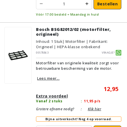
Bestellen
Vóór 17:00 besteld = Maandag in huis!
Bosch BSG82012/02 (motorfilter,
origineel)
Inhoud
:
1
Stuk
| Motorfilter | Fabrikant:
Origineel | HEPA-klasse onbekend
00578863
Vraagje?
Motorfilter van originele kwaliteit zorgt voor
betrouwbare bescherming van de motor.
Lees meer...
12,95
Extra voordeel
Vanaf 2 stuks
:
11,95
p/s
Grotere afname nodig?
:
Klik hier
Bijna uitverkocht!
Nog 4 op voorraad.