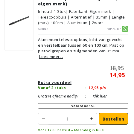
eigen merk)
Inhoud
:
1
Stuk
| Fabrikant: Eigen merk |
Telescoopbuis | Alternatief | 35mm | Lengte
(max): 100cm | Aluminium | Zwart
A00842
Vraagje?
Aluminium telescoopbuis, licht van gewicht
en verstelbaar tussen 60 en 100 cm. Past op
pistoolgrepen en zuigmonden van 35 mm.
Lees meer...
18,95
14,95
Extra voordeel
Vanaf 2 stuks
:
12,95
p/s
Grotere afname nodig?
:
Klik hier
Voorraad: 5+
Bestellen
Vóór 17:00 besteld = Maandag in huis!