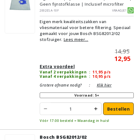
Geen fijnstofklasse | Inclusief microfilter
2002ES.A-10F
Vraagje?
Eigen merk kwaliteitszakken van
vliesmateriaal voor betere filtering. Speciaal
gemaakt voor jouw Bosch BSG82012/02
stofzuiger.
Lees meer...
14,95
12,95
Extra voordeel
Vanaf 2 verpakkingen
:
11,95
p/s
Vanaf 4 verpakkingen
:
10,95
p/s
Grotere afname nodig?
:
Klik hier
Voorraad: 5+
Bestellen
Vóór 17:00 besteld = Maandag in huis!
Bosch BSG82012/02