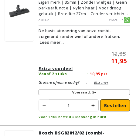
Eigen merk | 35mm | Zonder wieltjes | Geen
parkeerfunctie | Nylon haar | Voor droog
gebruik | Breedte: 27cm | Zonder verlichting |
Zonder kliksysteem | Zwart | Alternatief |
A00352
Vraagje?
Geschikt voor vloertype: Plavuizen/Tegels,
De basis uitvoering van onze combi-
Parket/Laminaat, PVC/Vinyl,
zuigmond zonder wiel of andere fratsen.
Tapijt/Vloerbedekking
Lees meer...
12,95
11,95
Extra voordeel
Vanaf 2 stuks
:
10,95
p/s
Grotere afname nodig?
:
Klik hier
Voorraad: 5+
Bestellen
Vóór 17:00 besteld = Maandag in huis!
Bosch BSG82012/02 (combi-