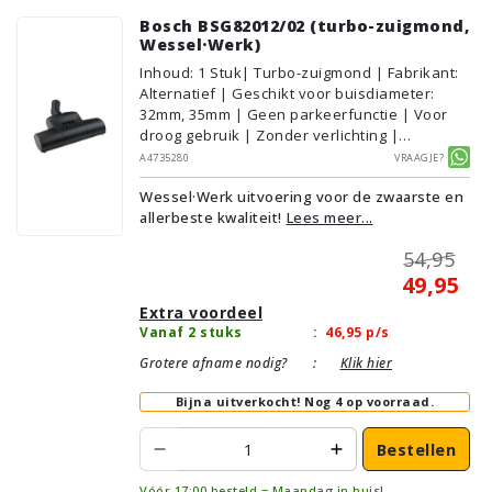
Bosch BSG82012/02 (turbo-zuigmond,
Wessel·Werk)
Inhoud
:
1
Stuk
| Turbo-zuigmond | Fabrikant:
Alternatief | Geschikt voor buisdiameter:
32mm, 35mm | Geen parkeerfunctie | Voor
droog gebruik | Zonder verlichting |
Wessel·Werk
A4735280
Vraagje?
Wessel·Werk uitvoering voor de zwaarste en
allerbeste kwaliteit!
Lees meer...
54,95
49,95
Extra voordeel
Vanaf 2 stuks
:
46,95
p/s
Grotere afname nodig?
:
Klik hier
Bijna uitverkocht!
Nog 4 op voorraad.
Bestellen
Vóór 17:00 besteld = Maandag in huis!