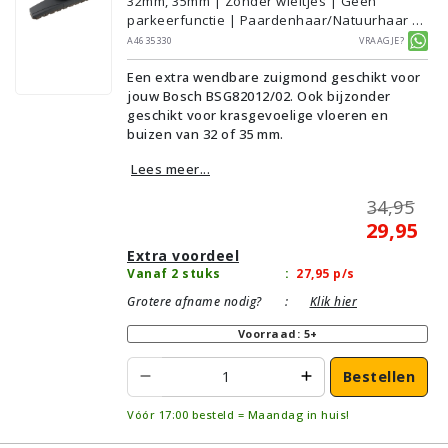
32mm, 35mm | Zonder wieltjes | Geen
parkeerfunctie | Paardenhaar/Natuurhaar |
Voor droog gebruik | Breedte: 33cm | Zonder
A4635330
Vraagje?
verlichting | Zonder kliksysteem | Zwart |
Een extra wendbare zuigmond geschikt voor
Wessel·Werk | Geschikt voor vloertype:
jouw Bosch BSG82012/02. Ook bijzonder
Plavuizen/Tegels, Parket/Laminaat, PVC/Vinyl
geschikt voor krasgevoelige vloeren en
buizen van 32 of 35 mm.
Lees meer...
34,95
29,95
Extra voordeel
Vanaf 2 stuks
:
27,95
p/s
Grotere afname nodig?
:
Klik hier
Voorraad: 5+
Bestellen
Vóór 17:00 besteld = Maandag in huis!