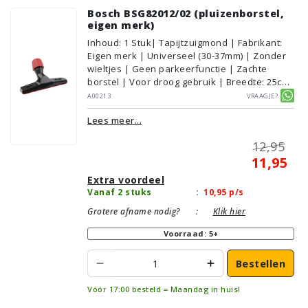
Bosch BSG82012/02 (pluizenborstel,
eigen merk)
Inhoud
:
1
Stuk
| Tapijtzuigmond | Fabrikant:
Eigen merk | Universeel (30-37mm) | Zonder
wieltjes | Geen parkeerfunctie | Zachte
borstel | Voor droog gebruik | Breedte: 25cm
| Zonder verlichting | Zonder kliksysteem |
A00213
Vraagje?
Zwart | Alternatief | Geschikt voor:
Lees meer...
Tapijt/Vloerbedekking
12,95
11,95
Extra voordeel
Vanaf 2 stuks
:
10,95
p/s
Grotere afname nodig?
:
Klik hier
Voorraad: 5+
Bestellen
Vóór 17:00 besteld = Maandag in huis!