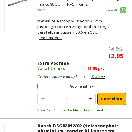
(max): 98,5cm | RVS | Grijs
A90417
Vraagje?
Metaal telescoopbuis voor 35 mm
pistoolgrepen en zuigmonden. Lengte
verstelbaar tussen 59,5 en 98 cm.
Lees meer...
14,95
12,95
Extra voordeel
Vanaf 2 stuks
:
11,95
p/s
Grotere afname nodig?
:
Klik hier
Voorraad: 5+
Bestellen
Vóór 17:00 besteld = Maandag in huis!
Bosch BSG82012/02 (telescoopbuis
aluminium, zonder kliksysteem,