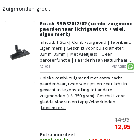
Zuigmonden groot
Bosch BSG82012/02 (combi-zuigmond
paardenhaar lichtgewicht + wiel,
eigen merk)
Inhoud
:
1
Stuk
| Combi-zuigmond | Fabrikant:
Eigen merk | Geschikt voor buisdiameter:
32mm, 35mm | Met wieltje(s) | Geen
parkeerfunctie | Paardenhaar/Natuurhaar |
Voor droog gebruik | Breedte: 26cm | Zonder
A01078
Vraagje?
verlichting | Zonder kliksysteem | Zwart |
Unieke combi-zuigmond met extra zacht
Alternatief | Geschikt voor vloertype:
paardenhaar, twee wieltjes en zeer licht in
Plavuizen/Tegels, Parket/Laminaat,
gewicht in tegenstelling tot andere
PVC/Vinyl, Tapijt/Vloerbedekking
zuigmonden (+/- 350 gram). Geschikt voor
gladde vloeren en tapijt/vloerkleden.
Lees meer...
14,95
12,95
Extra voordeel