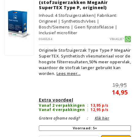
(stofzuigerzakken MegaAir
SuperTEX Type P, origineel)
Inhoud
:
4
Stofzuigerzakken
| Fabrikant:
Origineel | Synthetisch/vlies |
Bosch/Siemens | Geen fijnstofklasse |
Inclusief microfilter
00468264
Vraagje?
Originele Stofzuigerzak Type Type P MegaAir
SuperTEX. Synthetisch vliesmateriaal voor de
hoogste filterresultaten,50% meer oppervlak,
waardoor de stofzak langer gebruikt kan
worden.
Lees meer...
19,95
14,95
Extra voordeel
Vanaf 2 verpakkingen
:
13,95
p/s
Vanaf 4 verpakkingen
:
12,95
p/s
Grotere afname nodig?
:
Klik hier
Voorraad: 5+