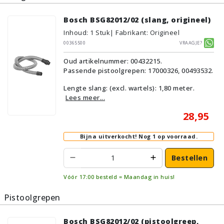
Bosch BSG82012/02 (slang, origineel)
Inhoud
:
1
Stuk
| Fabrikant: Origineel
00365500
Vraagje?
Oud artikelnummer: 00432215.
Passende pistoolgrepen: 17000326, 00493532.
Lengte slang: (excl. wartels): 1,80 meter.
Lees meer...
28,95
Bijna uitverkocht!
Nog 1 op voorraad.
Bestellen
Vóór 17:00 besteld = Maandag in huis!
Pistoolgrepen
Bosch BSG82012/02 (pistoolgreep,