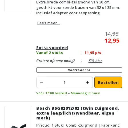
Extra brede combi-zuigmond van 30 cm,
Geschikt voor vloertype: Plavuizen/Tegels,
geschikt voor ronde buizen van 32 of 35 mm.
Parket/Laminaat, PVC/Vinyl,
Inclusief adapter voor aanpassing.
Tapijt/Vloerbedekking
Lees meer...
14,95
12,95
Extra voordeel
Vanaf 2 stuks
:
11,95
p/s
Grotere afname nodig?
:
Klik hier
Voorraad: 5+
Bestellen
Vóór 17:00 besteld = Maandag in huis!
Bosch BSG82012/02 (twin zuigmond,
extra laag/licht/wendbaar, eigen
merk)
Inhoud
:
1
Stuk
| Combi-zuigmond | Fabrikant: