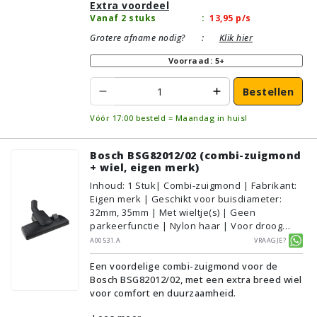
Extra voordeel
Vanaf 2 stuks
:
13,95
p/s
Grotere afname nodig?
:
Klik hier
Voorraad: 5+
Bestellen
Vóór 17:00 besteld = Maandag in huis!
Bosch BSG82012/02 (combi-zuigmond
+ wiel, eigen merk)
Inhoud
:
1
Stuk
| Combi-zuigmond | Fabrikant:
Eigen merk | Geschikt voor buisdiameter:
32mm, 35mm | Met wieltje(s) | Geen
parkeerfunctie | Nylon haar | Voor droog
gebruik | Breedte: 28cm | Zonder verlichting |
A00531.A
Vraagje?
Zonder kliksysteem | Zwart | Alternatief |
Een voordelige combi-zuigmond voor de
Geschikt voor vloertype: Plavuizen/Tegels,
Bosch BSG82012/02, met een extra breed wiel
Parket/Laminaat, PVC/Vinyl,
voor comfort en duurzaamheid.
Tapijt/Vloerbedekking