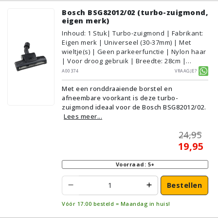
Bosch BSG82012/02 (turbo-zuigmond,
eigen merk)
Inhoud
:
1
Stuk
| Turbo-zuigmond | Fabrikant:
Eigen merk | Universeel (30-37mm) | Met
wieltje(s) | Geen parkeerfunctie | Nylon haar
| Voor droog gebruik | Breedte: 28cm |
Zonder verlichting | Zonder kliksysteem |
A00374
Vraagje?
Zwart | Alternatief | Geschikt voor vloertype:
Met een ronddraaiende borstel en
Plavuizen/Tegels, Parket/Laminaat,
afneembare voorkant is deze turbo-
PVC/Vinyl, Tapijt/Vloerbedekking
zuigmond ideaal voor de Bosch BSG82012/02.
Lees meer...
24,95
19,95
Voorraad: 5+
Bestellen
Vóór 17:00 besteld = Maandag in huis!