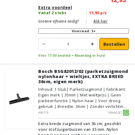
Extra voordeel
Vanaf 2 stuks
:
11,95
p/s
Grotere afname nodig?
:
Klik hier
Voorraad: 5+
Bestellen
Vóór 17:00 besteld = Maandag in huis!
Bosch BSG82012/02 (parketzuigmond
nylonhaar + wieltjes, EXTRA BREED
36cm, eigen merk)
Inhoud
:
1
Stuk
| Parketzuigmond | Fabrikant:
Eigen merk | 35mm | Met wieltje(s) | Geen
parkeerfunctie | Nylon haar | Voor droog
gebruik | Breedte: 36cm | Zonder verlichting |
Zonder kliksysteem | Zwart | Alternatief |
A90110
Vraagje?
Geschikt voor vloertype: Plavuizen/Tegels,
Extra brede zuigmond van 36 cm, geschikt
Parket/Laminaat, PVC/Vinyl
voor stofzuigerbuizen van 35 mm. Nylon
borstel en twee wieltjes.
Lees meer...