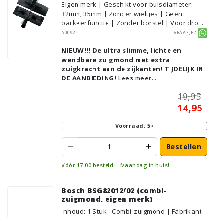
Eigen merk | Geschikt voor buisdiameter:
32mm, 35mm | Zonder wieltjes | Geen
parkeerfunctie | Zonder borstel | Voor droog
gebruik | Breedte: 31cm | Zonder verlichting |
A00929
Vraagje?
Zonder kliksysteem | Zwart | Alternatief |
NIEUW!!! De ultra slimme, lichte en
Geschikt voor vloertype: Plavuizen/Tegels,
wendbare zuigmond met extra
Parket/Laminaat, PVC/Vinyl,
zuigkracht aan de zijkanten! TIJDELIJK IN
Tapijt/Vloerbedekking
DE AANBIEDING!
Lees meer...
19,95
14,95
Voorraad: 5+
Bestellen
Vóór 17:00 besteld = Maandag in huis!
Bosch BSG82012/02 (combi-
zuigmond, eigen merk)
Inhoud
:
1
Stuk
| Combi-zuigmond | Fabrikant: