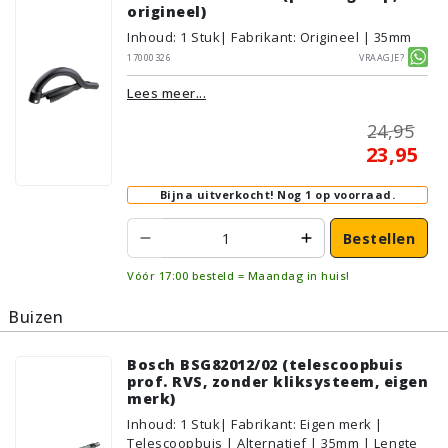
origineel)
Inhoud
:
1
Stuk
| Fabrikant: Origineel | 35mm
17000326
Vraagje?
Lees meer...
24,95
23,95
Bijna uitverkocht!
Nog 1 op voorraad.
Bestellen
Vóór 17:00 besteld = Maandag in huis!
Buizen
Bosch BSG82012/02 (telescoopbuis
prof. RVS, zonder kliksysteem, eigen
merk)
Inhoud
:
1
Stuk
| Fabrikant: Eigen merk |
Telescoopbuis | Alternatief | 35mm | Lengte