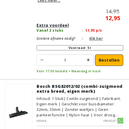
Lees meer...
14,95
12,95
Extra voordeel
Vanaf 2 stuks
:
11,95
p/s
Grotere afname nodig?
:
Klik hier
Voorraad: 5+
Bestellen
Vóór 17:00 besteld = Maandag in huis!
Bosch BSG82012/02 (combi-zuigmond
extra breed, eigen merk)
Inhoud
:
1
Stuk
| Combi-zuigmond | Fabrikant:
Eigen merk | Geschikt voor buisdiameter:
32mm, 35mm | Zonder wieltjes | Geen
parkeerfunctie | Nylon haar | Voor droog
gebruik | Breedte: 30cm | Zonder verlichting |
A00668
Vraagje?
Zonder kliksysteem | Zwart | Alternatief |