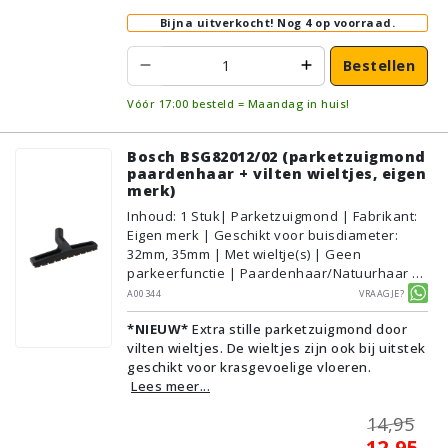
Bijna uitverkocht!
Nog 4 op voorraad.
Bestellen
Vóór 17:00 besteld = Maandag in huis!
Bosch BSG82012/02 (parketzuigmond
paardenhaar + vilten wieltjes, eigen
merk)
Inhoud
:
1
Stuk
| Parketzuigmond | Fabrikant:
Eigen merk | Geschikt voor buisdiameter:
32mm, 35mm | Met wieltje(s) | Geen
parkeerfunctie | Paardenhaar/Natuurhaar |
Voor droog gebruik | Breedte: 30cm | Zonder
A00344
Vraagje?
verlichting | Zonder kliksysteem | Zwart |
*NIEUW*
Extra stille parketzuigmond door
Alternatief | Geschikt voor vloertype:
vilten wieltjes. De wieltjes zijn ook bij uitstek
Plavuizen/Tegels, Parket/Laminaat, PVC/Vinyl
geschikt voor krasgevoelige vloeren.
Lees meer...
14,95
12,95