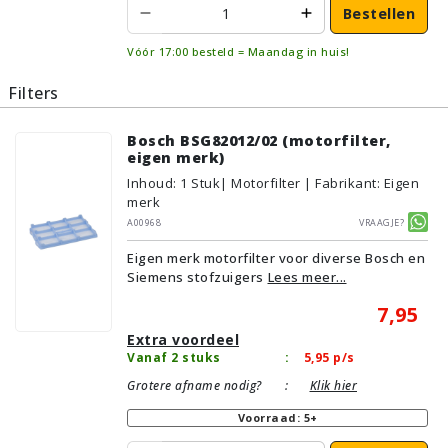
Bestellen
Vóór 17:00 besteld = Maandag in huis!
Filters
Bosch BSG82012/02 (motorfilter,
eigen merk)
Inhoud
:
1
Stuk
| Motorfilter | Fabrikant: Eigen
merk
A00968
Vraagje?
Eigen merk motorfilter voor diverse Bosch en
Siemens stofzuigers
Lees meer...
7,95
Extra voordeel
Vanaf 2 stuks
:
5,95
p/s
Grotere afname nodig?
:
Klik hier
Voorraad: 5+