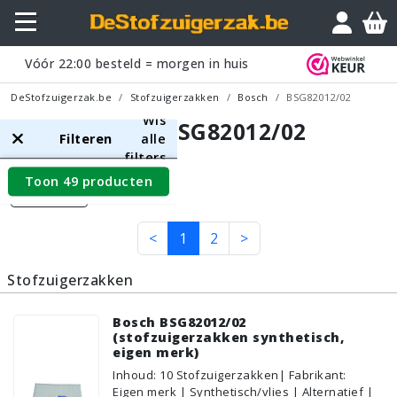
Vóór
22:00
besteld = morgen in huis
DeStofzuigerzak.be
Stofzuigerzakken
Bosch
BSG82012/02
Wis
Bosch BSG82012/02
Filteren
alle
filters
Toon 49 producten
Filters
<
1
2
>
Stofzuigerzakken
Bosch BSG82012/02
(stofzuigerzakken synthetisch,
eigen merk)
Inhoud
:
10
Stofzuigerzakken
| Fabrikant:
Eigen merk | Synthetisch/vlies | Alternatief |