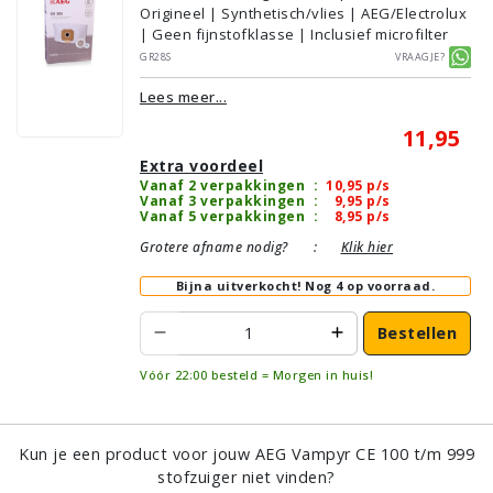
Origineel | Synthetisch/vlies | AEG/Electrolux
| Geen fijnstofklasse | Inclusief microfilter
GR28S
Vraagje?
Lees meer...
11,95
Extra voordeel
Vanaf 2 verpakkingen
:
10,95
p/s
Vanaf 3 verpakkingen
:
9,95
p/s
Vanaf 5 verpakkingen
:
8,95
p/s
Grotere afname nodig?
:
Klik hier
Bijna uitverkocht!
Nog 4 op voorraad.
Bestellen
Vóór 22:00 besteld = Morgen in huis!
Kun je een product voor jouw AEG Vampyr CE 100 t/m 999
stofzuiger niet vinden?