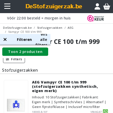
Vóór
22:00
besteld = morgen in huis
DeStofzuigerzak.be
Stofzuigerzakken
AEG
Vampyr CE 100 t/m 999
Wis
Filteren
alle
AEG Vampyr CE 100 t/m 999
filters
Toon 2 producten
Filters
Stofzuigerzakken
AEG Vampyr CE 100 t/m 999
(stofzuigerzakken synthetisch,
eigen merk)
Inhoud
:
10
Stofzuigerzakken
| Fabrikant:
Eigen merk | Synthetisch/vlies | Alternatief |
Geen fijnstofklasse | Inclusief microfilter
1000ES.B-10F
Vraagje?