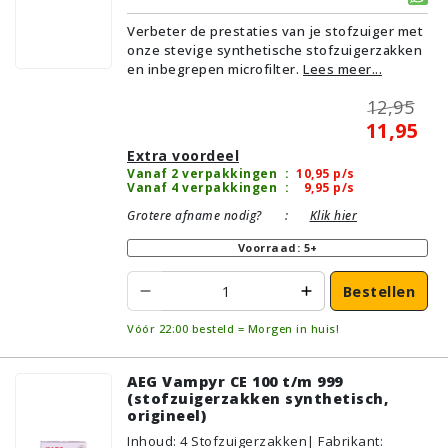
Verbeter de prestaties van je stofzuiger met
onze stevige synthetische stofzuigerzakken
en inbegrepen microfilter.
Lees meer...
12,95
11,95
Extra voordeel
Vanaf 2 verpakkingen
:
10,95
p/s
Vanaf 4 verpakkingen
:
9,95
p/s
Grotere afname nodig?
:
Klik hier
Voorraad: 5+
Bestellen
Vóór 22:00 besteld = Morgen in huis!
AEG Vampyr CE 100 t/m 999
(stofzuigerzakken synthetisch,
origineel)
Inhoud
:
4
Stofzuigerzakken
| Fabrikant: