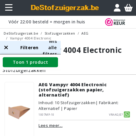
Vóór
22:00
besteld = morgen in huis
DeStofzuigerzak.be
Stofzuigerzakken
AEG
Vampyr 4004 Electronic
Wis
Filteren
alle
AEG Vampyr 4004 Electronic
filters
Toon 1 product
Stofzuigerzakken
AEG Vampyr 4004 Electronic
(stofzuigerzakken papier,
alternatief)
Inhoud
:
10
Stofzuigerzakken
| Fabrikant:
Alternatief | Papier
1007MP-10
Vraagje?
Lees meer...