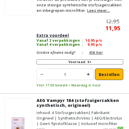
onze stevige synthetische stofzuigerzakken
en inbegrepen microfilter.
Lees meer...
12,95
11,95
Extra voordeel
Vanaf 2 verpakkingen
:
10,95
p/s
Vanaf 4 verpakkingen
:
9,95
p/s
Grotere afname nodig?
:
Klik hier
Voorraad: 5+
Bestellen
Vóór 17:00 besteld = Maandag in huis!
AEG Vampyr 184 (stofzuigerzakken
synthetisch, origineel)
Inhoud
:
4
Stofzuigerzakken
| Fabrikant:
Origineel | Synthetisch/vlies | AEG/Electrolux
| Geen fijnstofklasse | Inclusief microfilter