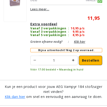
GR28S
Vraagje?
Lees meer...
11,95
Extra voordeel
Vanaf 2 verpakkingen
:
10,95
p/s
Vanaf 3 verpakkingen
:
9,95
p/s
Vanaf 5 verpakkingen
:
8,95
p/s
Grotere afname nodig?
:
Klik hier
Bijna uitverkocht!
Nog 2 op voorraad.
Bestellen
Vóór 17:00 besteld = Maandag in huis!
Kun je een product voor jouw AEG Vampyr 184 stofzuiger
niet vinden?
Klik dan hier
om snel en eenvoudig een aanvraag te doen.