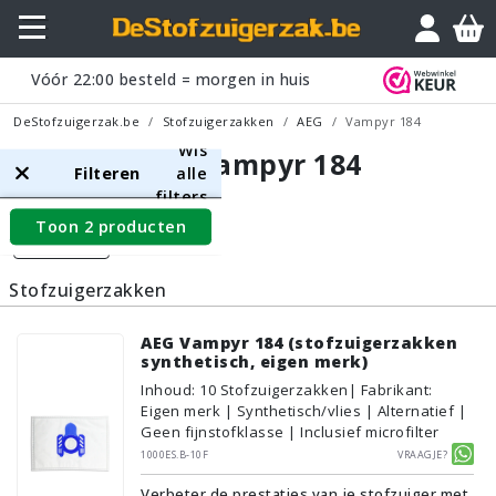
Vóór
22:00
besteld = morgen in huis
DeStofzuigerzak.be
Stofzuigerzakken
AEG
Vampyr 184
Wis
AEG Vampyr 184
Filteren
alle
filters
Toon 2 producten
Filters
Stofzuigerzakken
AEG Vampyr 184 (stofzuigerzakken
synthetisch, eigen merk)
Inhoud
:
10
Stofzuigerzakken
| Fabrikant:
Eigen merk | Synthetisch/vlies | Alternatief |
Geen fijnstofklasse | Inclusief microfilter
1000ES.B-10F
Vraagje?
Verbeter de prestaties van je stofzuiger met