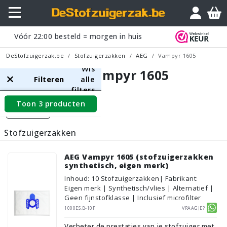
Vóór
22:00
besteld = morgen in huis
DeStofzuigerzak.be
Stofzuigerzakken
AEG
Vampyr 1605
Wis
AEG Vampyr 1605
Filteren
alle
filters
Toon 3 producten
Filters
Stofzuigerzakken
AEG Vampyr 1605 (stofzuigerzakken
synthetisch, eigen merk)
Inhoud
:
10
Stofzuigerzakken
| Fabrikant:
Eigen merk | Synthetisch/vlies | Alternatief |
Geen fijnstofklasse | Inclusief microfilter
1000ES.B-10F
Vraagje?
Verbeter de prestaties van je stofzuiger met