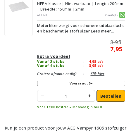
HEPA-klasse | Niet wasbaar | Lengte: 200mm
| Breedte: 150mm | 2mm
A00370
Vraagje?
Motorfilter zorgt voor schonere uitblaaslucht
en beschermt je stofzuiger
Lees meer...
8,95
7,95
Extra voordeel
Vanaf 2 stuks
:
4,95
p/s
Vanaf 4 stuks
:
3,95
p/s
Grotere afname nodig?
:
Klik hier
Voorraad: 5+
Bestellen
Vóór 17:00 besteld = Maandag in huis!
Kun je een product voor jouw AEG Vampyr 1605 stofzuiger