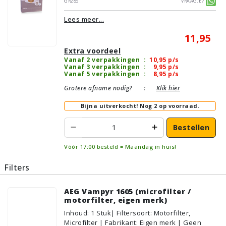
GR28S
Vraagje?
Lees meer...
11,95
Extra voordeel
Vanaf 2 verpakkingen
:
10,95
p/s
Vanaf 3 verpakkingen
:
9,95
p/s
Vanaf 5 verpakkingen
:
8,95
p/s
Grotere afname nodig?
:
Klik hier
Bijna uitverkocht!
Nog 2 op voorraad.
Bestellen
Vóór 17:00 besteld = Maandag in huis!
Filters
AEG Vampyr 1605 (microfilter /
motorfilter, eigen merk)
Inhoud
:
1
Stuk
| Filtersoort: Motorfilter,
Microfilter | Fabrikant: Eigen merk | Geen