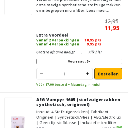
onze stevige synthetische stofzuigerzakken
en inbegrepen microfilter.
Lees meer...
12,95
11,95
Extra voordeel
Vanaf 2 verpakkingen
:
10,95
p/s
Vanaf 4 verpakkingen
:
9,95
p/s
Grotere afname nodig?
:
Klik hier
Voorraad: 5+
Bestellen
Vóór 17:00 besteld = Maandag in huis!
AEG Vampyr 1605 (stofzuigerzakken
synthetisch, origineel)
Inhoud
:
4
Stofzuigerzakken
| Fabrikant:
Origineel | Synthetisch/vlies | AEG/Electrolux
| Geen fijnstofklasse | Inclusief microfilter