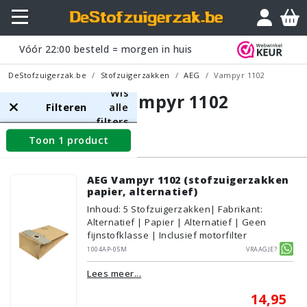
Vóór
22:00
besteld = morgen in huis
DeStofzuigerzak.be
Stofzuigerzakken
AEG
Vampyr 1102
Wis
AEG Vampyr 1102
Filteren
alle
filters
Toon 1 product
Stofzuigerzakken
AEG Vampyr 1102 (stofzuigerzakken
papier, alternatief)
Inhoud
:
5
Stofzuigerzakken
| Fabrikant:
Alternatief | Papier | Alternatief | Geen
fijnstofklasse | Inclusief motorfilter
1004AP-05M
Vraagje?
Lees meer...
14,95