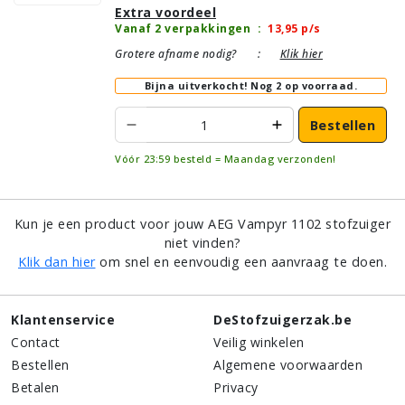
Extra voordeel
Vanaf 2 verpakkingen
:
13,95
p/s
Grotere afname nodig?
:
Klik hier
Bijna uitverkocht!
Nog 2 op voorraad.
Bestellen
Vóór 23:59 besteld = Maandag verzonden!
Kun je een product voor jouw AEG Vampyr 1102 stofzuiger
niet vinden?
Klik dan hier
om snel en eenvoudig een aanvraag te doen.
Klantenservice
DeStofzuigerzak.be
Contact
Veilig winkelen
Bestellen
Algemene voorwaarden
Betalen
Privacy