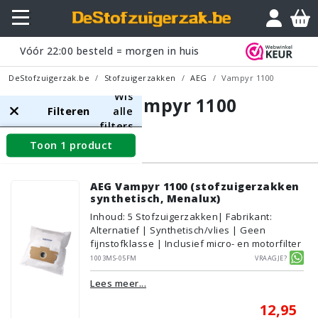
Vóór
22:00
besteld = morgen in huis
DeStofzuigerzak.be
Stofzuigerzakken
AEG
Vampyr 1100
Wis
AEG Vampyr 1100
Filteren
alle
filters
Toon 1 product
Stofzuigerzakken
AEG Vampyr 1100 (stofzuigerzakken
synthetisch, Menalux)
Inhoud
:
5
Stofzuigerzakken
| Fabrikant:
Alternatief | Synthetisch/vlies | Geen
fijnstofklasse | Inclusief micro- en motorfilter
1003MS-05FM
Vraagje?
Lees meer...
12,95