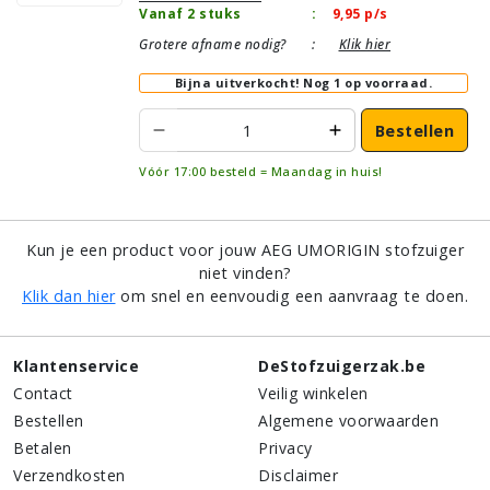
Vanaf 2 stuks
:
9,95
p/s
Grotere afname nodig?
:
Klik hier
Bijna uitverkocht!
Nog 1 op voorraad.
Bestellen
Vóór 17:00 besteld = Maandag in huis!
Kun je een product voor jouw AEG UMORIGIN stofzuiger
niet vinden?
Klik dan hier
om snel en eenvoudig een aanvraag te doen.
Klantenservice
DeStofzuigerzak.be
Contact
Veilig winkelen
Bestellen
Algemene voorwaarden
Betalen
Privacy
Verzendkosten
Disclaimer