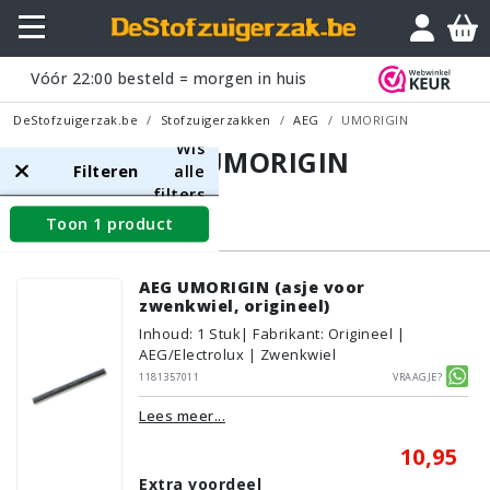
Vóór
22:00
besteld = morgen in huis
DeStofzuigerzak.be
Stofzuigerzakken
AEG
UMORIGIN
Wis
AEG UMORIGIN
Filteren
alle
filters
Toon 1 product
Wieltjes
AEG UMORIGIN (asje voor
zwenkwiel, origineel)
Inhoud
:
1
Stuk
| Fabrikant: Origineel |
AEG/Electrolux | Zwenkwiel
1181357011
Vraagje?
Lees meer...
10,95
Extra voordeel