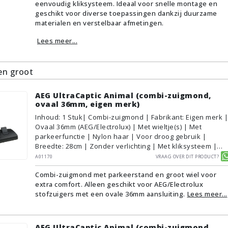
eenvoudig kliksysteem. Ideaal voor snelle montage en
geschikt voor diverse toepassingen dankzij duurzame
materialen en verstelbaar afmetingen.
Lees meer...
n groot
AEG UltraCaptic Animal (combi-zuigmond,
ovaal 36mm, eigen merk)
Inhoud
:
1
Stuk
| Combi-zuigmond | Fabrikant: Eigen merk |
Ovaal 36mm (AEG/Electrolux) | Met wieltje(s) | Met
parkeerfunctie | Nylon haar | Voor droog gebruik |
Breedte: 28cm | Zonder verlichting | Met kliksysteem |
Zwart | Alternatief | Geschikt voor vloertype:
A01170
Vraag over dit product?
Plavuizen/Tegels, Parket/Laminaat, PVC/Vinyl,
Combi-zuigmond met parkeerstand en groot wiel voor
Tapijt/Vloerbedekking
extra comfort. Alleen geschikt voor AEG/Electrolux
stofzuigers met een ovale 36mm aansluiting.
Lees meer...
AEG UltraCaptic Animal (combi-zuigmond,