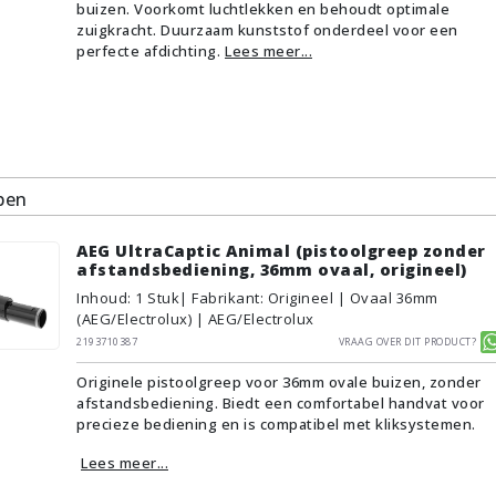
buizen. Voorkomt luchtlekken en behoudt optimale
zuigkracht. Duurzaam kunststof onderdeel voor een
perfecte afdichting.
Lees meer...
pen
AEG UltraCaptic Animal (pistoolgreep zonder
afstandsbediening, 36mm ovaal, origineel)
Inhoud
:
1
Stuk
| Fabrikant: Origineel | Ovaal 36mm
(AEG/Electrolux) | AEG/Electrolux
2193710387
Vraag over dit product?
Originele pistoolgreep voor 36mm ovale buizen, zonder
afstandsbediening. Biedt een comfortabel handvat voor
precieze bediening en is compatibel met kliksystemen.
Lees meer...