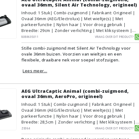
ovaal 36mm, Silent Air Technology, origineel)
Inhoud
:
1
Stuk
| Combi-zuigmond | Fabrikant: Origineel |
Ovaal 36mm (AEG/Electrolux) | Met wieltje(s) | Met
parkeerfunctie | Nylon haar | Voor droog gebruik |
Breedte: 29cm | Zonder verlichting | Met kliksysteem |
Kleur: Grijs, Zwart | AEG/Electrolux | Geschikt voor
8089605011
Vraag over dit product?
vloertype: Plavuizen/Tegels, Parket/Laminaat, PVC/Vinyl,
Stille combi-zuigmond met Silent Air Technology voor
Tapijt/Vloerbedekking
ovale 36mm buizen. Voorzien van wieltjes en een
flexibele, draaibare nek voor soepel stofzuigen.
Lees meer...
AEG UltraCaptic Animal (combi-zuigmond,
ovaal 36mm, AeroPro, origineel)
Inhoud
:
1
Stuk
| Combi-zuigmond | Fabrikant: Origineel |
Ovaal 36mm (AEG/Electrolux) | Met wieltje(s) | Met
parkeerfunctie | Nylon haar | Voor droog gebruik |
Breedte: 28,5cm | Zonder verlichting | Met kliksysteem |
Kleur: Grijs, Zwart | AEG/Electrolux | Geschikt voor
ZE064
Vraag over dit product?
vloertype: Plavuizen/Tegels, Parket/Laminaat, PVC/Vinyl,