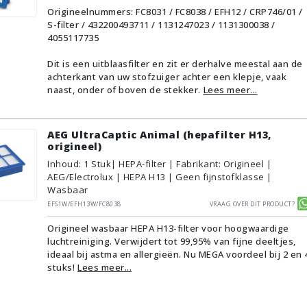
Origineelnummers: FC8031 / FC8038 / EFH12 / CRP746/01 /
S-filter / 432200493711 / 1131247023 / 1131300038 /
4055117735
Dit is een uitblaasfilter en zit er derhalve meestal aan de
achterkant van uw stofzuiger achter een klepje, vaak
naast, onder of boven de stekker.
Lees meer...
AEG UltraCaptic Animal (hepafilter H13,
origineel)
Inhoud
:
1
Stuk
| HEPA-filter | Fabrikant: Origineel |
AEG/Electrolux | HEPA H13 | Geen fijnstofklasse |
Wasbaar
EFS1W/EFH13W/FC8038
Vraag over dit product?
Origineel wasbaar HEPA H13-filter voor hoogwaardige
luchtreiniging. Verwijdert tot 99,95% van fijne deeltjes,
ideaal bij astma en allergieën. Nu MEGA voordeel bij 2 en 
stuks!
Lees meer...