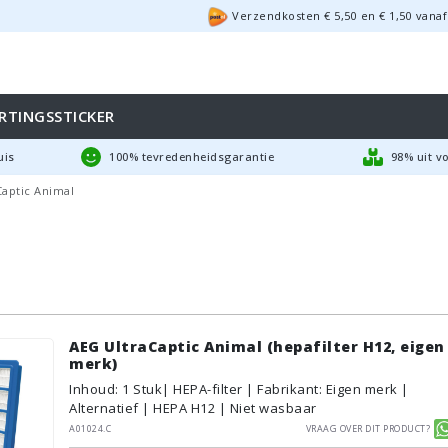
Verzendkosten €
5,50
en
€
1,50
vanaf
RTINGSSTICKER
uis
100% tevredenheidsgarantie
98% uit v
Captic Animal
AEG UltraCaptic Animal (hepafilter H12, eigen
merk)
Inhoud
:
1
Stuk
| HEPA-filter | Fabrikant: Eigen merk |
Alternatief | HEPA H12 | Niet wasbaar
A01024.C
Vraag over dit product?