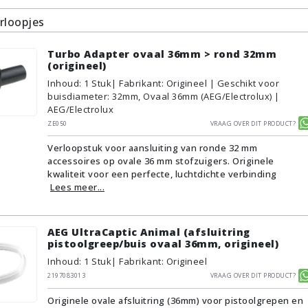
rloopjes
Turbo Adapter ovaal 36mm > rond 32mm
(origineel)
Inhoud
:
1
Stuk
| Fabrikant: Origineel | Geschikt voor
buisdiameter: 32mm, Ovaal 36mm (AEG/Electrolux) |
AEG/Electrolux
ZE050
Vraag over dit product?
Verloopstuk voor aansluiting van ronde 32 mm
accessoires op ovale 36 mm stofzuigers. Originele
kwaliteit voor een perfecte, luchtdichte verbinding
Lees meer...
AEG UltraCaptic Animal (afsluitring
pistoolgreep/buis ovaal 36mm, origineel)
Inhoud
:
1
Stuk
| Fabrikant: Origineel
2197083013
Vraag over dit product?
Originele ovale afsluitring (36mm) voor pistoolgrepen en