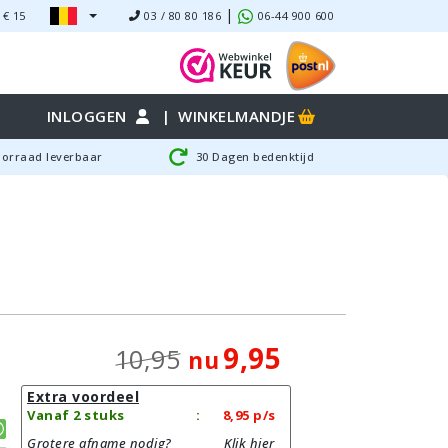
|
 €
15
03 / 80 80 186
06-44 900 600
INLOGGEN
|
WINKELMANDJE
oorraad leverbaar
30 Dagen bedenktijd
9,95
10,95
nu
Extra voordeel
Vanaf 2 stuks
:
8,95
p/s
Grotere afname nodig?
Klik hier