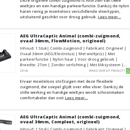
Deze originele combi-zuigmond is voorzien van twee
Tapijt/Vloerbedekking
wieltjes en een handige parkeerfunctie. Dankzij de nylon
haren reinig je moeiteloos verschillende vloertypen,
uitsluitend geschikt voor droog gebruik.
Lees meer...
AEG UltraCaptic Animal (combi-zuigmond,
ovaal 36mm, FlowMotion, origineel)
Inhoud
:
1
Stuk
| Combi-zuigmond | Fabrikant: Origineel |
Ovaal 36mm (AEG/Electrolux) | Met wieltje(s) | Met
parkeerfunctie | Nylon haar | Voor droog gebruik |
Breedte: 27cm | Zonder verlichting | Met kliksysteem |
Zwart | AEG/Electrolux | Geschikt voor vloertype:
ZE140
Vraag over dit product?
Plavuizen/Tegels, Parket/Laminaat, PVC/Vinyl,
Ervaar moeiteloos stofzuigen met deze flexibele
Tapijt/Vloerbedekking
zuigmond, die soepel glijdt over elke vloer. Dankzij de
stille werking en handige wieltjes wordt schoonmaken
comfortabeler dan ooit
Lees meer...
AEG UltraCaptic Animal (combi-zuigmond,
ovaal 36mm, Compleet, origineel)
Inhoud
:
1
Stuk
| Combi-zuigmond | Fabrikant: Origineel |