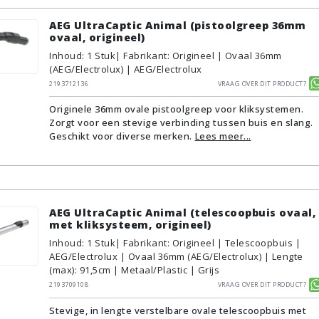
AEG UltraCaptic Animal (pistoolgreep 36mm
ovaal, origineel)
Inhoud
:
1
Stuk
| Fabrikant: Origineel | Ovaal 36mm
(AEG/Electrolux) | AEG/Electrolux
2193712136
Vraag over dit product?
Originele 36mm ovale pistoolgreep voor kliksystemen.
Zorgt voor een stevige verbinding tussen buis en slang.
Geschikt voor diverse merken.
Lees meer...
AEG UltraCaptic Animal (telescoopbuis ovaal,
met kliksysteem, origineel)
Inhoud
:
1
Stuk
| Fabrikant: Origineel | Telescoopbuis |
AEG/Electrolux | Ovaal 36mm (AEG/Electrolux) | Lengte
(max): 91,5cm | Metaal/Plastic | Grijs
2193709108
Vraag over dit product?
Stevige, in lengte verstelbare ovale telescoopbuis met