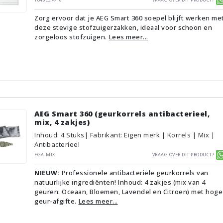
Zorg ervoor dat je AEG Smart 360 soepel blijft werken me
deze stevige stofzuigerzakken, ideaal voor schoon en
zorgeloos stofzuigen.
Lees meer...
AEG Smart 360 (geurkorrels antibacterieel,
mix, 4 zakjes)
Inhoud
:
4
Stuks
| Fabrikant: Eigen merk | Korrels | Mix |
Antibacterieel
FGA-MIX
Vraag over dit product?
NIEUW:
Professionele antibacteriële geurkorrels van
natuurlijke ingrediënten! Inhoud: 4 zakjes (mix van 4
geuren: Oceaan, Bloemen, Lavendel en Citroen) met hoge
geur-afgifte.
Lees meer...