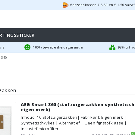
Verzendkosten €
5,50
en
€
1,50
vanaf
RTINGSSTICKER
uis
100% tevredenheidsgarantie
98% uit v
 360
rzakken
AEG Smart 360 (stofzuigerzakken synthetisch
eigen merk)
Inhoud
:
10
Stofzuigerzakken
| Fabrikant: Eigen merk |
Synthetisch/vlies | Alternatief | Geen fijnstofklasse |
Inclusief microfilter
1840ES.A-10
Vraag over dit product?