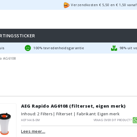
Verzendkosten €
5,50
en
€
1,50
vanaf
RTINGSSTICKER
uis
100% tevredenheidsgarantie
98% uit v
o AG6108
AEG Rapido AG6108 (filterset, eigen merk)
Inhoud
:
2
Filters
| Filterset | Fabrikant: Eigen merk
AEF144.B-EM
Vraag over dit product?
Lees meer...