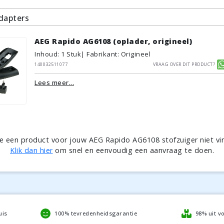
dapters
AEG Rapido AG6108 (oplader, origineel)
Inhoud
:
1
Stuk
| Fabrikant: Origineel
140032511077
Vraag over dit product?
Lees meer...
je een product voor jouw AEG Rapido AG6108 stofzuiger niet vi
Klik dan hier
om snel en eenvoudig een aanvraag te doen.
uis
100% tevredenheidsgarantie
98% uit v