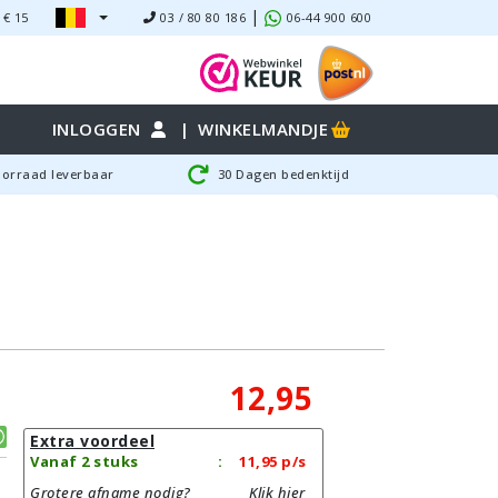
|
 €
15
03 / 80 80 186
06-44 900 600
INLOGGEN
|
WINKELMANDJE
oorraad leverbaar
30 Dagen bedenktijd
12,95
Extra voordeel
Vanaf 2 stuks
:
11,95
p/s
Grotere afname nodig?
Klik hier