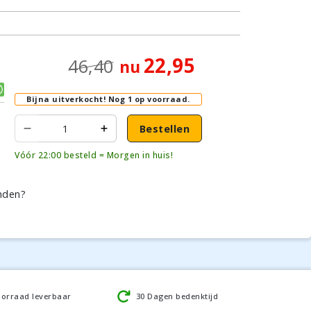
22,95
46,40
nu
Bijna uitverkocht!
Nog 1 op voorraad.
Bestellen
Vóór 22:00 besteld = Morgen in huis!
nden?
oorraad leverbaar
30 Dagen bedenktijd